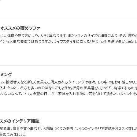
…
オススメの硬めソファ
」は、体格や座り方により、大きく異なります。またソファのサイズや構造により、その「座り
ザインも大事な要素ではありますが、ライフスタイルにあった「座り心地」を選ぶ事が、満足い
ミング
ーム、模様替えなど新しく家具をご購入されるタイミングは様々。その中でもお引越しやリ
入れたいという方も多いのではないでしょうか。折角の家具選び、じっくり、納得するものを
わないなんてことも。希望の日にちに家具を入れる為に、気を付けて頂きたいポイントを
スメのインテリア雑誌
知る事、家具を買う事など、お部屋つくりの参考に、4つのインテリア雑誌をオススメ致しま
集めてみましょう。