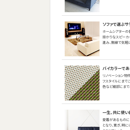
ソファで選ぶサ
ホームシアターの
掛かりなスピーカ
進み、無線で気軽
バイカラーであ
リノベーション物
フスタイルにまで
色など細部にまで
一生、共に使い
愛着があるものに
となり、寛ぎ、時