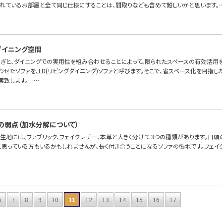
れているお部屋と全て同じ仕様にすることは、間取りなども含めて難しいかと思います。
たダイニング空間
ろぎと、ダイニングでの実用性を組み合わせることによって、限られたスペースの有効活用を
せたソファを、LD(リビングダイニング)ソファと呼びます。そこで、省スペース化を目指した
案致します。……
の弱点（加水分解について）
の生地には、ファブリック、フェイクレザー、本革と大きく分けて３つの種類があります。日
と思っている方もいるかもしれませんが、長く付き合うことになるソファの張地です。フェイ
6
7
8
9
10
11
12
13
14
15
16
17