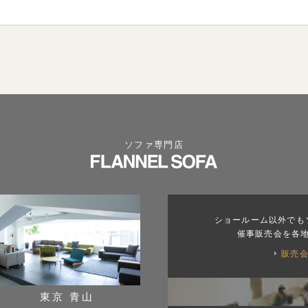
ソファ専門店
ショールーム以外でも
催事販売会を各
販売
東京 青山