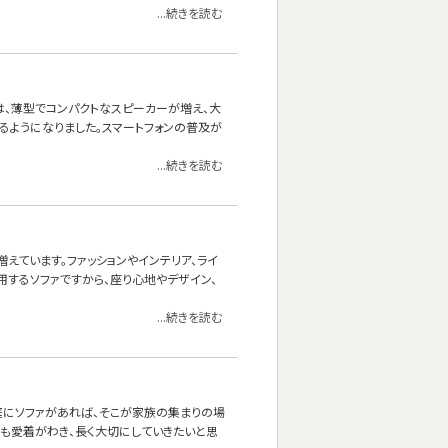
...続きを読む
は、薄型でコンパクトなスピーカーが増え、大
るようになりました。スマートフォンの普及が
...続きを読む
えています。ファッションやインテリア、ライ
用するソファですから、座り心地やデザイン、
...続きを読む
庭にソファがあれば、そこが家族の集まりの場
にも愛着がわき、長く大切にしていきたいと思