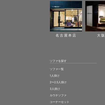
名古屋本店
大
ソファを探す
ソファ一覧
1人掛け
2〜2.5人掛け
3人掛け
カウチソファ
コーナーセット