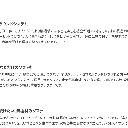
ラウンドシステム
普及に伴い、リビングで、より臨場感のある音を楽しむ機会が増えてきました。また最近で
ーセットではなく、大音量でも高音・低音を使い分けられ、手軽に品質の良い音を堪能でき
に音楽を聞ける環境も整ってきています。 ……
なただけのソファを
件の増加に伴い、既製品では満足できない、オリジナリティ溢れたソファ選びをされる方が増
こだわる人たちにとって、満足できるソファに出会う事自体、なかなか難しい事です。永く愛
こだわりを持つ事は、重要なファクターです。……
続けたい、無垢材のソファ
はそれぞれにストーリーがあり、できれば長く使いたいもの。ソファもその一つです。ご家
には語り合い、楽しいひとときが生まれます。家族と共に歴史を刻むことで、いつしかソファ