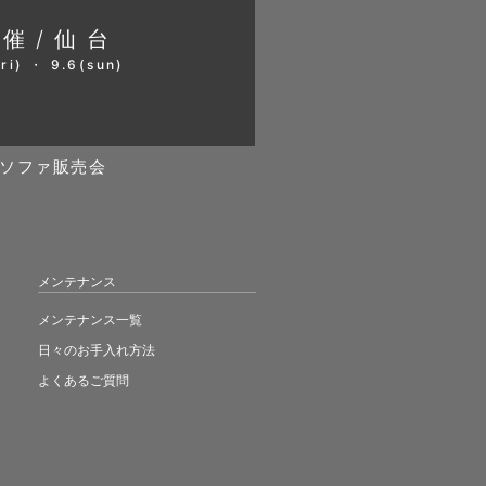
開催/仙台
ri) ・ 9.6(sun)
ソファ販売会
メンテナンス
メンテナンス一覧
日々のお手入れ方法
よくあるご質問