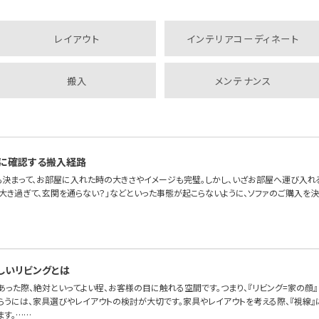
レイアウト
インテリアコーディネート
搬入
メンテナンス
に確認する搬入経路
も決まって、お部屋に入れた時の大きさやイメージも完璧。しかし、いざお部屋へ運び入れ
が大き過ぎて、玄関を通らない？」などといった事態が起こらないように、ソファのご購入を
しいリビングとは
あった際、絶対といってよい程、お客様の目に触れる空間です。つまり、『リビング=家の顔
らうには、家具選びやレイアウトの検討が大切です。家具やレイアウトを考える際、『視線』
ます。……