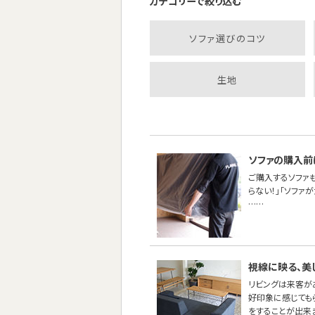
カテゴリーで絞り込む
ソファ選びのコツ
生地
ソファの購入前
ご購入するソファ
らない！」「ソファ
……
視線に映る、美
リビングは来客が
好印象に感じても
をすることが出来