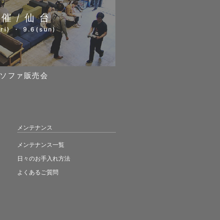
開催/仙台
ri) ・ 9.6(sun)
ソファ販売会
メンテナンス
メンテナンス一覧
日々のお手入れ方法
よくあるご質問