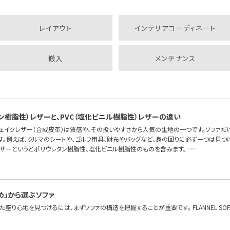
レイアウト
インテリアコーディネート
搬入
メンテナンス
タン樹脂性）レザーと、PVC（塩化ビニル樹脂性）レザーの違い
フェイクレザー（合成皮革）は質感や、その扱いやすさから人気の生地の一つです。ソファだ
す。例えば、クルマのシートや、ゴルフ用具、財布やバッグなど、身の回りに必ず一つは見つ
レザーというとポリウレタン樹脂性、塩化ビニル樹脂性のものを含みます。……
め」から選ぶソファ
座り心地を見つけるには、まずソファの構造を把握することが重要です。 FLANNEL S