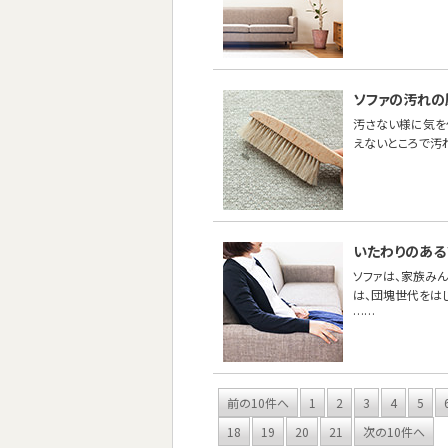
ソファの汚れの
汚さない様に気を
えないところで汚
いたわりのある
ソファは、家族み
は、団塊世代をは
……
前の10件へ
1
2
3
4
5
18
19
20
21
次の10件へ