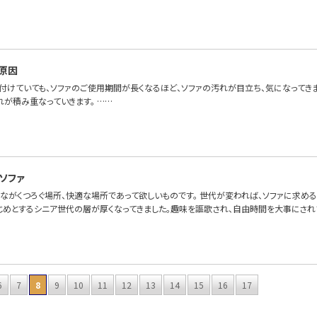
原因
付けていても、ソファのご使用期間が長くなるほど、ソファの汚れが目立ち、気になってき
れが積み重なっていきます。 ……
ソファ
んながくつろぐ場所、快適な場所であって欲しいものです。 世代が変われば、ソファに求め
じめとするシニア世代の層が厚くなってきました。趣味を謳歌され、自由時間を大事にされ
6
7
8
9
10
11
12
13
14
15
16
17