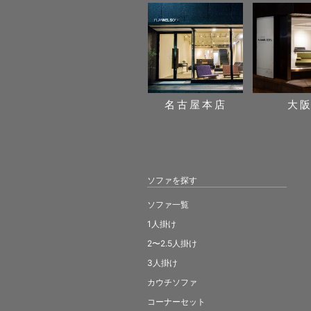
名古屋本店
大
ソファを探す
ソファ一覧
1人掛け
2〜2.5人掛け
3人掛け
カウチソファ
コーナーセット