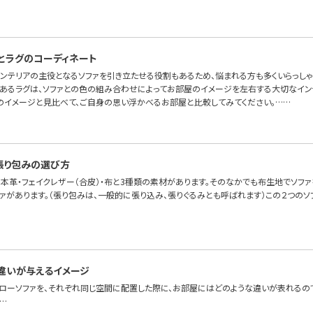
とラグのコーディネート
インテリアの主役となるソファを引き立たせる役割もあるため、悩まれる方も多くいらっしゃ
あるラグは、ソファとの色の組み合わせによってお部屋のイメージを左右する大切なイン
のイメージと見比べて、ご自身の思い浮かべるお部屋と比較してみてください。……
張り包みの選び方
本革・フェイクレザー（合皮）・布と3種類の素材があります。そのなかでも布生地でソファを
ファがあります。（張り包みは、一般的に張り込み、張りぐるみとも呼ばれます）この２つの
違いが与えるイメージ
とローソファを、それぞれ同じ空間に配置した際に、お部屋にはどのような違いが表れるので
…