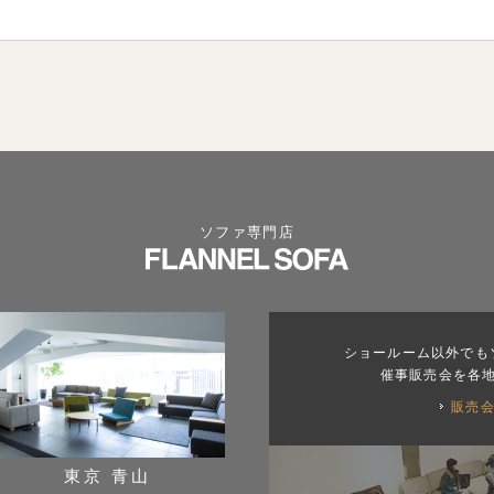
ソファ専門店
ショールーム以外でも
催事販売会を各
販売
東京 青山