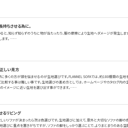
長持ちさせる為に。
いると、知らず知らずのうちに物が当たったり、服の摩擦により生地へダメージが発生しま
ます。 ……
正しい見方
に多くの方が頭を悩ませるのが生地選びです。FLANNEL SOFAでは、約180種類の生地
て比較する事は難しい事です。生地選びの進め方としては、ホームページやカタログ内の
身のイメージに近い生地を選び出す事ができます。……
せるリビング
 欲しいソファが決まったら次は色選びです。生地選びに加えて、意外と大切なソファの脚の
生地選びに重点を置きがちですが、ソファの脚をしっかり選ぶことで、よりまとまりのある空間