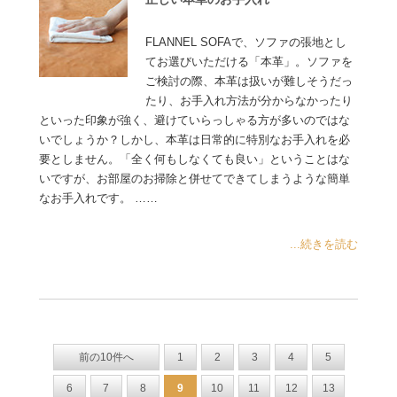
FLANNEL SOFAで、ソファの張地とし
てお選びいただける「本革」。ソファを
ご検討の際、本革は扱いが難しそうだっ
たり、お手入れ方法が分からなかったり
といった印象が強く、避けていらっしゃる方が多いのではな
いでしょうか？しかし、本革は日常的に特別なお手入れを必
要としません。「全く何もしなくても良い」ということはな
いですが、お部屋のお掃除と併せてできてしまうような簡単
なお手入れです。 ……
...続きを読む
前の10件へ
1
2
3
4
5
6
7
8
9
10
11
12
13