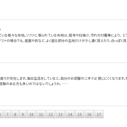
れ
ている様々な布地。ソファに張られている布地は、経年や日焼け、汚れの付着等により、 
いソファの場合でも、座面や背など、よく座る部分の生地だけが少し濃く見えたり、白っぽく見
香りが存在します。毎日生活をしていると、自分のお部屋のニオイは 感じにくくなります
経験のある方も多いのではないでしょうか。 ……
6
7
8
9
10
11
12
13
14
15
16
17