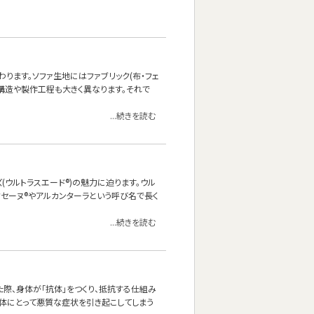
ます。ソファ生地にはファブリック(布・フェ
、構造や製作工程も大きく異なります。それで
...続きを読む
ーズ(ウルトラスエード®)の魅力に迫ります。ウル
クセーヌ®やアルカンターラという呼び名で長く
...続きを読む
際、身体が「抗体」をつくり、抵抗する仕組み
身体にとって悪質な症状を引き起こしてしまう