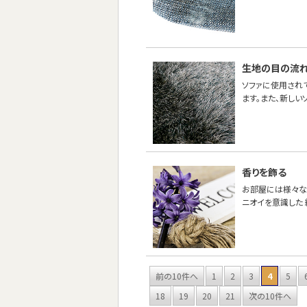
生地の目の流
ソファに使用され
ます。また、新し
香りを飾る
お部屋には様々な
ニオイを意識した 
前の10件へ
1
2
3
4
5
18
19
20
21
次の10件へ