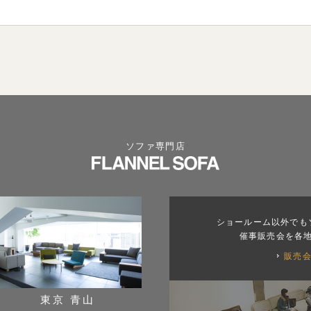
ソファ専門店
ショールーム以外でも
催事販売会を各
販売
東京 青山