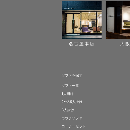
名古屋本店
大
ソファを探す
ソファ一覧
1人掛け
2〜2.5人掛け
3人掛け
カウチソファ
コーナーセット