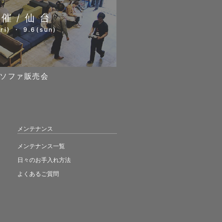
開催/仙台
ri) ・ 9.6(sun)
ソファ販売会
メンテナンス
メンテナンス一覧
日々のお手入れ方法
よくあるご質問