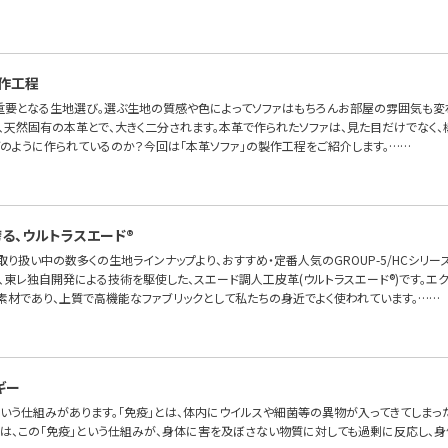
作工程
重要となる生地選び。選ぶ生地の質感や色によってソファはもちろんお部屋の雰囲気も変わり
と、天然固有の本革とで、大きく二分されます。本革で作られたソファは、見た目だけでなく
どのように作られているのか？今回は「本革ソファ」の製作工程をご紹介します。……
る、ウルトラスエード®
OFAお取り扱い中の数多くの生地ラインナップより、おすすめ・定番人気のGROUP-5/HCシリ
、東レ独自開発による技術を駆使した、スエード調人工皮革(ウルトラスエード®)です。エ
素材であり、上質で高機能なファブリックとして私たちの身近でよく使われています。……
ギー
という仕組みがあります。「免疫」とは、体内にウイルスや細菌等の異物が入ってきてしまった
ー」は、この「免疫」という仕組みが、身体に害を及ぼさない物質に対しても過剰に反応し、