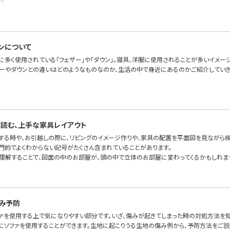
…
ンについて
に多く使用されている「フェザー」や「ダウン」。寝具、洋服に使用されることが多いイメー
ザーやダウンとの違いはどのようなものなのか、生活の中で身近にあるのかご紹介していき
読む、上手な家具レイアウト
をする時や、お引越しの際に、リビングのイメージ作りや、家具の配置を平面図を見ながら検
専門的でよくわからない記号がたくさん含まれていることがあります。
理解することで、図面の中のお部屋が、頭の中で立体のお部屋に変わってくるかもしれま
み予防
ァを使用する上で気になりやすい部分です。いざ、傷みが起きてしまった時の対処方法を知
適にソファを使用することができます。生地に起こりうる生地の傷み例から、予防方法をご説