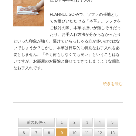
FLANNEL SOFAで、ソファの張地とし
てお選びいただける「本革」。ソファを
ご検討の際、本革は扱いが難しそうだっ
たり、お手入れ方法が分からなかったり
といった印象が強く、避けていらっしゃる方が多いのではな
いでしょうか？しかし、本革は日常的に特別なお手入れを必
要としません。「全く何もしなくても良い」ということはな
いですが、お部屋のお掃除と併せてできてしまうような簡単
なお手入れです。 ……
...続きを読む
前の10件へ
1
2
3
4
5
6
7
8
9
10
11
12
13