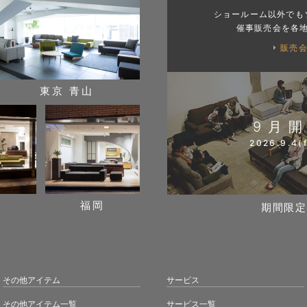
ショールーム以外でも
催事販売会を各
販売
東京 青山
9月
2026.9.4(f
阪
福岡
期間限定
その他アイテム
サービス
その他アイテム一覧
サービス一覧