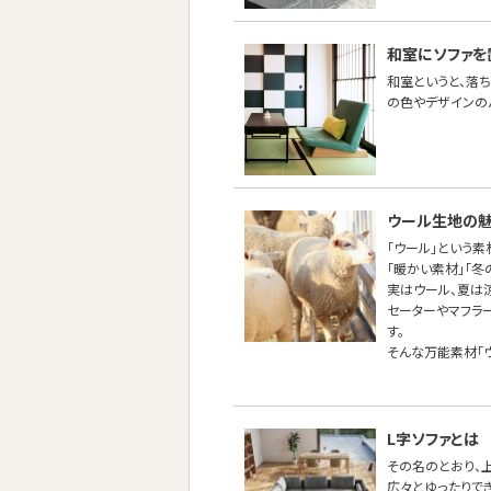
和室にソファを
和室というと、落
の色やデザインの
ウール生地の
「ウール」という
「暖かい素材」「
実はウール、夏は
セーターやマフラ
す。
そんな万能素材「
L字ソファとは
その名のとおり、
広々とゆったりで