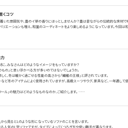
置くコツ
ち着いた雰囲気や、畳のイ草の香りにほっとしませんか？畳は昔ながらの伝統的な床材で
バリエーションも増え、和室のコーディネートをより楽しめるようになっています。今回は和
魅力
素材に、みなさんはどのようなイメージをもっていますか？
冬のもの」と思い浮かべる方が多いのではないでしょうか。
涼しく、冬は暖かく過ごせる性能の高さから「繊維の王様」と評されています。
ーなど冬のアイテムによく使用されていますが、高級スーツやラグ、家具など、一年通して
ウール」の魅力はどのようなものなのか、ご紹介します。 ……
上から見るとLのような形になっているソファのことを言います。
きる人気のL字ソファですが、タイプによってくつろぎ方や使い勝手が異なります。