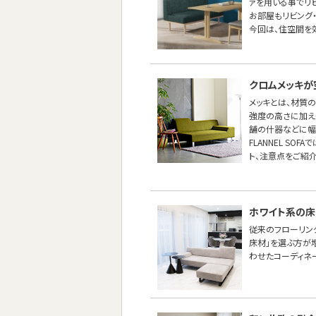
ァを用いる事でリ
お部屋もリビング
今回は、住空間を効
クロムメッキが
メッキとは、材質
強度の高さに加え
舗の什器などに幅
FLANNEL S
ト、注意点をご紹介
ホワイト系の床
従来のフローリン
床材」を選ぶ方が
わせたコーディネ