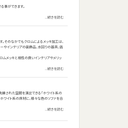
せる事ができます。
...続きを読む
す。そのなかでもクロムによるメッキ加工は、
ーやインテリアの装飾品、水回りの器具、店
なクロムメッキと相性の良いインテリアやメリッ
...続きを読む
洗練された空間を演出できる「ホワイト系の
はホワイト系の床材に、様々な色のソファを合
...続きを読む