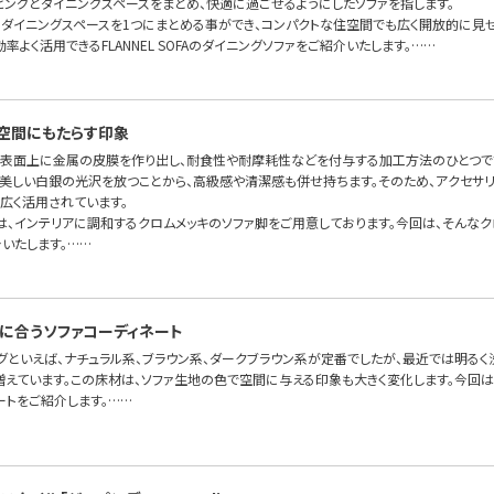
ビングとダイニングスペースをまとめ、快適に過ごせるようにしたソファを指します。
・ダイニングスペースを1つにまとめる事ができ、コンパクトな住空間でも広く開放的に見
率よく活用できるFLANNEL SOFAのダイニングソファをご紹介いたします。……
空間にもたらす印象
の表面上に金属の皮膜を作り出し、耐食性や耐摩耗性などを付与する加工方法のひとつで
美しい白銀の光沢を放つことから、高級感や清潔感も併せ持ちます。そのため、アクセサリ
広く活用されています。
OFAでは、インテリアに調和するクロムメッキのソファ脚をご用意しております。今回は、そん
いたします。……
に合うソファコーディネート
グといえば、ナチュラル系、ブラウン系、ダークブラウン系が定番でしたが、最近では明るく
増えています。この床材は、ソファ生地の色で空間に与える印象も大きく変化します。今回
ートをご紹介します。……