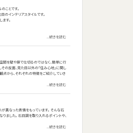
イルのことです。
目のインテリアスタイルです。
します。
...続きを読む
の空間を壁や扉で仕切るのではなく、簡単に行
しその反面、見た目以外の「住み心地」に関し
の観点から、それぞれの特徴をご紹介していき
...続きを読む
れが異なった表情をもっています。 そんな石
なりました。 石目調を取り入れるポイントや、
...続きを読む