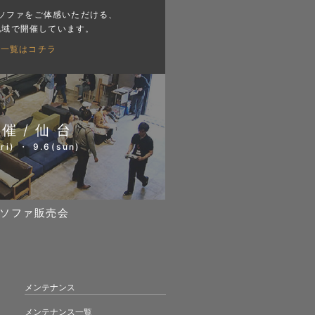
ソファをご体感いただける、
地域で開催しています。
会一覧はコチラ
開催/仙台
ri) ・ 9.6(sun)
ソファ販売会
メンテナンス
メンテナンス一覧