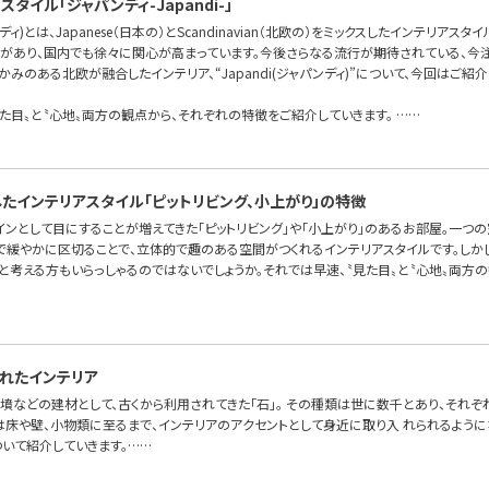
タイル「ジャパンディ-Japandi-」
ンディ)とは、Japanese（日本の）とScandinavian（北欧の）をミックスしたインテリアスタ
があり、国内でも徐々に関心が高まっています。今後さらなる流行が期待されている、今注
みのある北欧が融合したインテリア、“Japandi(ジャパンディ)”について、今回はご紹介
た目〟と〝心地〟両方の観点から、それぞれの特徴をご紹介していきます。 ……
したインテリアスタイル「ピットリビング、小上がり」の特徴
インとして目にすることが増えてきた「ピットリビング」や「小上がり」のあるお部屋。一つ
〟で緩やかに区切ることで、立体的で趣のある空間がつくれるインテリアスタイルです。しか
、と考える方もいらっしゃるのではないでしょうか。それでは早速、〝見た目〟と〝心地〟両方
れたインテリア
墳などの建材として、古くから利用されてきた「石」。 その種類は世に数千とあり、それぞ
は床や壁、小物類に至るまで、インテリアのアクセントとして身近に取り入 れられるように
ついて紹介していきます。……