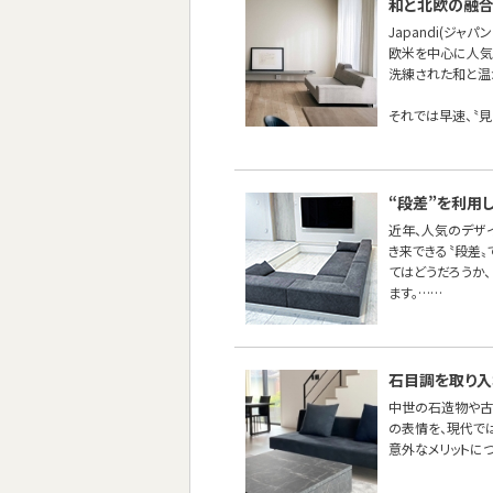
和と北欧の融合ス
Japandi(ジャパ
欧米を中心に人気
洗練された和と温か
それでは早速、〝見
“段差”を利用
近年、人気のデザ
き来できる〝段差
てはどうだろうか
ます。……
石目調を取り入
中世の石造物や古
の表情を、現代で
意外なメリットに