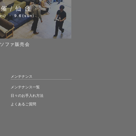
開催/仙台
ri) ・ 9.6(sun)
ソファ販売会
メンテナンス
メンテナンス一覧
日々のお手入れ方法
よくあるご質問