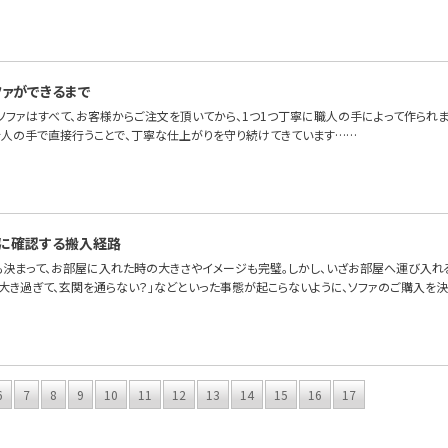
ファができるまで
OFAのソファはすべて、お客様からご注文を頂いてから、1つ1つ丁寧に職人の手によって作ら
を人の手で直接行うことで、丁寧な仕上がりを守り続けてきています……
に確認する搬入経路
も決まって、お部屋に入れた時の大きさやイメージも完璧。しかし、いざお部屋へ運び入れ
が大き過ぎて、玄関を通らない？」などといった事態が起こらないように、ソファのご購入を
6
7
8
9
10
11
12
13
14
15
16
17