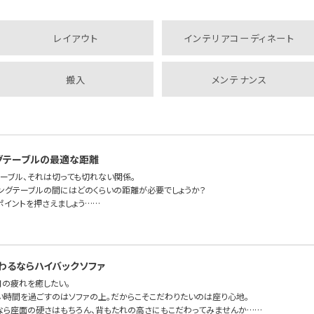
レイアウト
インテリアコーディネート
搬入
メンテナンス
グテーブルの最適な距離
テーブル、それは切っても切れない関係。
ビングテーブルの間にはどのくらいの距離が必要でしょうか？
ポイントを押さえましょう……
わるならハイバックソファ
日の疲れを癒したい。
い時間を過ごすのはソファの上。だからこそこだわりたいのは座り心地。
なら座面の硬さはもちろん、背もたれの高さにもこだわってみませんか……