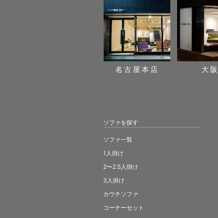
名古屋本店
大
ソファを探す
ソファ一覧
1人掛け
2〜2.5人掛け
3人掛け
カウチソファ
コーナーセット