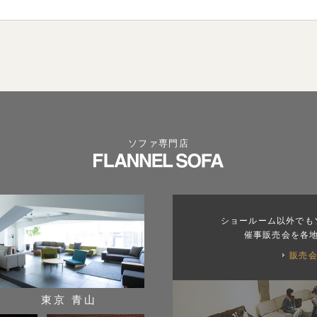
ソファ専門店
ショールーム以外でも
催事販売会を各
販売
東京 青山