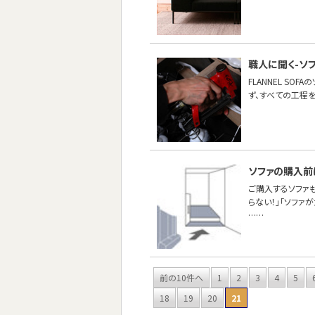
職人に聞く-ソ
FLANNEL S
ず、すべての工程
ソファの購入前
ご購入するソファ
らない！」「ソファ
……
前の10件へ
1
2
3
4
5
18
19
20
21