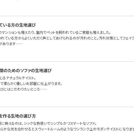
ている方の生地選び
のマンションも増えたり、室内でペットを飼われているご家庭も増えました。
われている方からよくいただく声としてあげられるのが汚れのこと。汚れ対策としてフェイ
があります……
間のためのソファの生地選び
じるナチュラルテイスト。
で柔らかく優しいお部屋に仕上がります。
びにはこだわりたいところ……
を作る生地の選び方
屋に映えるのは、シックな色使いでシンプルかつスマートなソファ。
らかな光を合わせるとスウィートルームのようなワンランク上のモダンテイストになりま