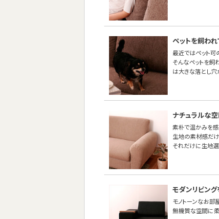
ペットを飼われ
最近ではペット可
そんなペットを飼
は大きな落とし穴
ナチュラルな空
素朴で温かみを感
生地の素材感だけ
それだけに生地選
モダンリビング
モノトーンなお部
無機質な空間に柔