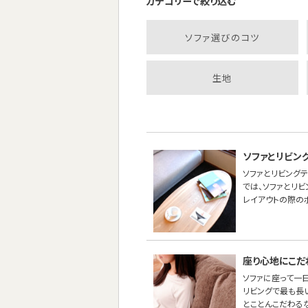
カテゴリーで絞り込む
ソファ選びのコツ
生地
ソファとリビン
ソファとリビング
では、ソファとリ
レイアウトの際の
座り心地にこだ
ソファに座って一
リビングで最も長
とことんこだわる