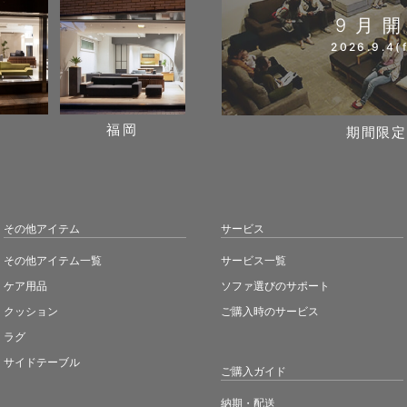
9月
2026.9.4(f
阪
福岡
期間限定
その他アイテム
サービス
その他アイテム一覧
サービス一覧
ケア用品
ソファ選びのサポート
クッション
ご購入時のサービス
ラグ
サイドテーブル
ご購入ガイド
納期・配送