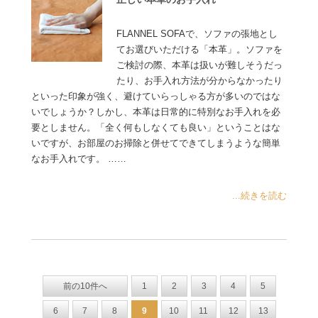
FLANNEL SOFAで、ソファの張地とし
てお選びいただける「本革」。ソファを
ご検討の際、本革は扱いが難しそうだっ
たり、お手入れ方法が分からなかったり
といった印象が強く、避けていらっしゃる方が多いのではな
いでしょうか？しかし、本革は日常的に特別なお手入れを必
要としません。「全く何もしなくても良い」ということはな
いですが、お部屋のお掃除と併せてできてしまうような簡単
なお手入れです。 ……
...続きを読む
前の10件へ
1
2
3
4
5
6
7
8
9
10
11
12
13