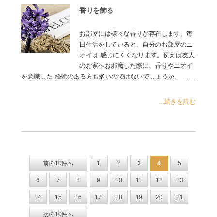
香りを飾る
お部屋には様々な香りが存在します。毎
日生活をしていると、自分のお部屋のニ
オイは 感じにくくなります。例えば友人
のお家へお邪魔した際に、香りやニオイ
を意識した 経験のある方も多いのではないでしょうか。 ……
...続きを読む
前の10件へ
1
2
3
4
5
6
7
8
9
10
11
12
13
14
15
16
17
18
19
20
21
次の10件へ