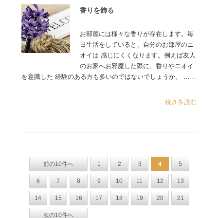
香りを飾る
お部屋には様々な香りが存在します。毎
日生活をしていると、自分のお部屋のニ
オイは 感じにくくなります。例えば友人
のお家へお邪魔した際に、香りやニオイ
を意識した 経験のある方も多いのではないでしょうか。 ……
...続きを読む
前の10件へ
1
2
3
4
5
6
7
8
9
10
11
12
13
14
15
16
17
18
19
20
21
次の10件へ