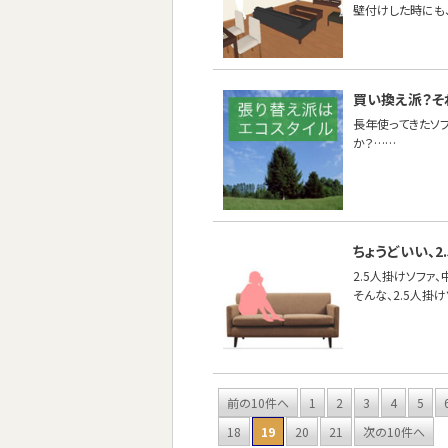
壁付けした時にも
買い換え派？そ
長年使ってきたソ
か？……
ちょうどいい、2
2.5人掛けソファ
そんな、2.5人掛
前の10件へ
1
2
3
4
5
18
19
20
21
次の10件へ