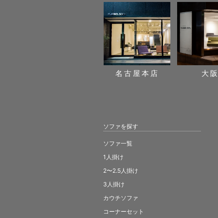
名古屋本店
大
ソファを探す
ソファ一覧
1人掛け
2〜2.5人掛け
3人掛け
カウチソファ
コーナーセット