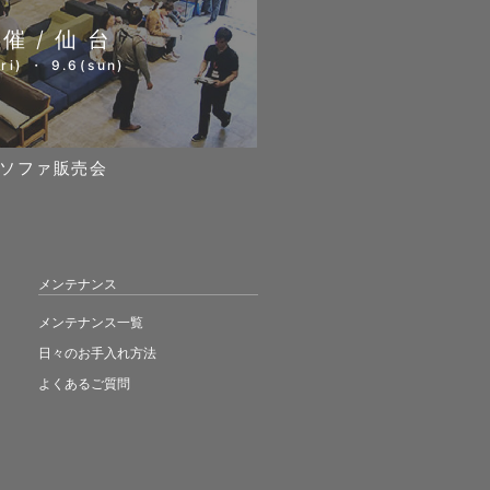
開催/仙台
ri) ・ 9.6(sun)
ソファ販売会
メンテナンス
メンテナンス一覧
日々のお手入れ方法
よくあるご質問