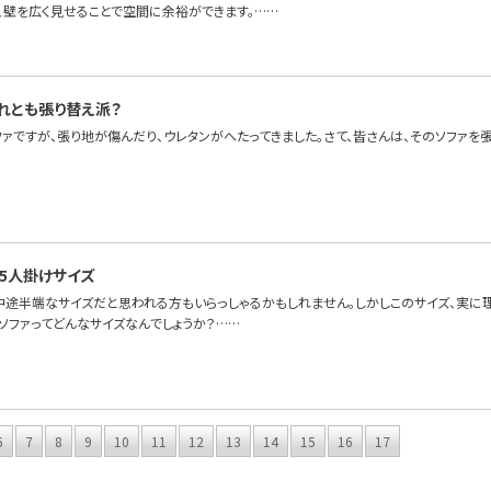
、壁を広く見せることで空間に余裕ができます。……
れとも張り替え派？
ファですが、張り地が傷んだり、ウレタンがへたってきました。さて、皆さんは、そのソファを
.5人掛けサイズ
、中途半端なサイズだと思われる方もいらっしゃるかもしれません。しかしこのサイズ、実に
けソファってどんなサイズなんでしょうか？……
6
7
8
9
10
11
12
13
14
15
16
17