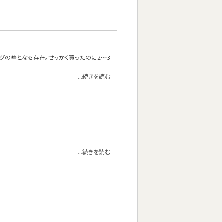
ングの華となる存在。せっかく買ったのに2～3
...続きを読む
...続きを読む