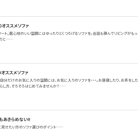
のオススメソファ
タート。居心地のいい空間にはゆったりとくつろげるソファを。会話も弾んでリビングがも
りと……
のオススメソファ
自分だけのお気に入りの空間には、お気に入りのソファを・・・。お昼寝したり、お茶をした
暮らし方、そろそろはじめてみませんか？……
もあきらめない!!
と見せたい方のソファ選びのポイント……