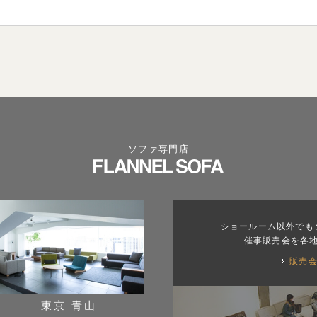
ソファ専門店
ショールーム以外でも
催事販売会を各
販売
東京 青山