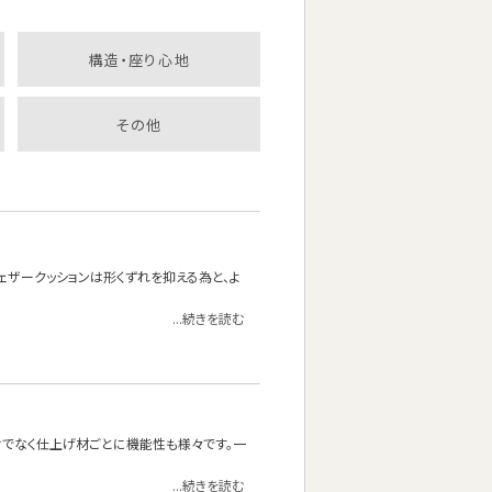
構造・座り心地
その他
フェザークッションは形くずれを抑える為と、よ
...続きを読む
でなく仕上げ材ごとに機能性も様々です。一
...続きを読む