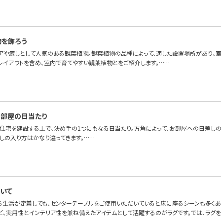
物を飾ろう
アや癒しとして人気のある観葉植物。観葉植物の品種によって、適した設置場所があり、室
レイアウトを含め、室内で育てやすい観葉植物とをご紹介します。……
部屋の日当たり
、住宅を建設する上で、決め手の1つにもなる日当たり。方角によって、お部屋への日差し
差しの入り方はかなり違ってきます。……
いて
る生活が定着しても、センターテーブルをご使用いただいていると床に座るシーンも多くある
ど、実用性とインテリア性を兼ね備えたアイテムとして活躍するのがラグです。では、ラグ