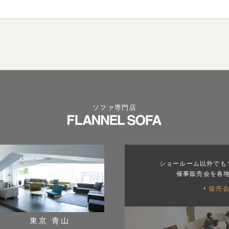
ソファ専門店
ショールーム以外でも
催事販売会を各
販売
東京 青山