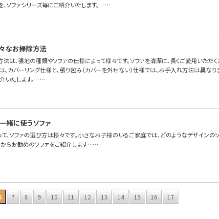
を、ソファシリーズ毎にご紹介いたします。……
々なお掃除方法
方法は、張地の種類やソファの仕様によって様々です。ソファを清潔に、長くご愛用いただ
ァは、カバーリング仕様と、張り包み（カバーを外せない）仕様では、お手入れ方法は異なり
介いたします。……
一緒に使うソファ
って、ソファの選び方は様々です。小さなお子様のいるご家庭では、どのようなデザインのソ
徴からお勧めのソファをご紹介します……
6
7
8
9
10
11
12
13
14
15
16
17