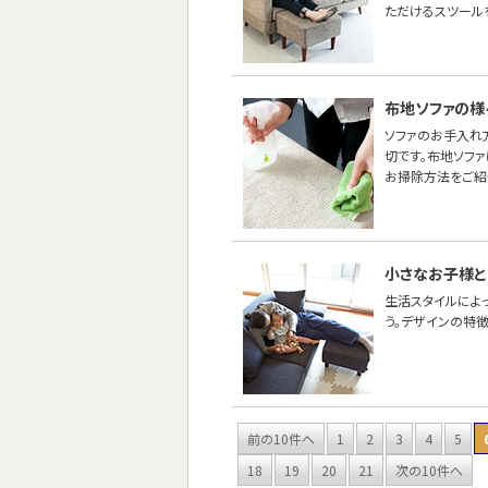
ただけるスツール
布地ソファの様
ソファのお手入れ
切です。布地ソフ
お掃除方法をご紹
小さなお子様と
生活スタイルによ
う。デザインの特
前の10件へ
1
2
3
4
5
18
19
20
21
次の10件へ