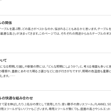
…
ルの関係
テーブルを選ぶ際、どの高さがベストなのか、悩まれることもあるかと思います。テーブル
「最適な高さ」が決まってきます。このページでは、それぞれの用途からみたテーブルのオス
いて
になる照明。引越しや新築の際には、「どんな照明にしようか？」と、考える場面も多いと
の種類や、畳数にあわせた明るさ選びなどに目が行きがちですが、照明の色温度も重要に
します。……
ルの快適な組み合わせ
て足を伸ばしたり、1名分の席として使用したり、使い勝手の良いスツール。FLANNEL S
専用スツールがないソファもございます。専用スツールが無くても、座面の高さやシルエット