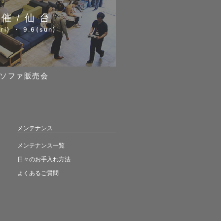
開催/仙台
ri) ・ 9.6(sun)
ソファ販売会
メンテナンス
メンテナンス一覧
日々のお手入れ方法
よくあるご質問