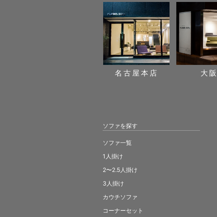
名古屋本店
大
ソファを探す
ソファ一覧
1人掛け
2〜2.5人掛け
3人掛け
カウチソファ
コーナーセット