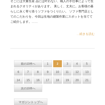
そこには大量生産 品には叶わない、職人の手仕事によって生
まれるクオリティがあります。 美しく、丈夫に。お客様の暮
らしに永く寄り添うソファをつくりたい。 ソファ専門店とし
てのこだわりを、今回は生地の縫製作業にスポットを当てて
ご紹介します。……
...続きを読む
前の10件へ
1
2
3
4
5
6
7
8
9
10
11
12
13
14
15
16
17
18
19
20
21
次の10件へ
マガジントップへ