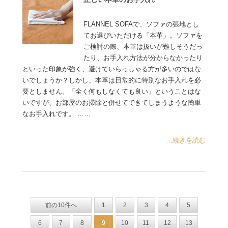
FLANNEL SOFAで、ソファの張地とし
てお選びいただける「本革」。ソファを
ご検討の際、本革は扱いが難しそうだっ
たり、お手入れ方法が分からなかったり
といった印象が強く、避けていらっしゃる方が多いのではな
いでしょうか？しかし、本革は日常的に特別なお手入れを必
要としません。「全く何もしなくても良い」ということはな
いですが、お部屋のお掃除と併せてできてしまうような簡単
なお手入れです。 ……
...続きを読む
前の10件へ
1
2
3
4
5
6
7
8
9
10
11
12
13