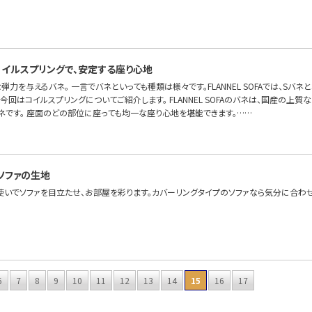
イルスプリングで、安定する座り心地
弾力を与えるバネ。 一言でバネといっても種類は様々です。FLANNEL SOFAでは、Sバ
今回はコイルスプリングについてご紹介します。 FLANNEL SOFAのバネは、国産の上
ネです。 座面のどの部位に座っても均一な座り心地を堪能できます。……
ソファの生地
使いでソファを目立たせ、お部屋を彩ります。カバーリングタイプのソファなら気分に合わ
6
7
8
9
10
11
12
13
14
15
16
17