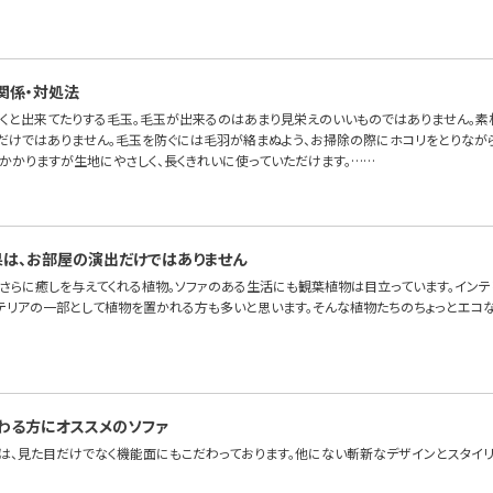
関係・対処法
くと出来てたりする毛玉。毛玉が出来るのはあまり見栄えのいいものではありません。素
だけではありません。毛玉を防ぐには毛羽が絡まぬよう、お掃除の際にホコリをとりながら
間かかりますが生地にやさしく、長くきれいに使っていただけます。……
は、お部屋の演出だけではありません
、さらに癒しを与えてくれる植物。ソファのある生活にも観葉植物は目立っています。インテ
テリアの一部として植物を置かれる方も多いと思います。そんな植物たちのちょっとエコな
わる方にオススメのソファ
は、見た目だけでなく機能面にもこだわっております。他にない斬新なデザインとスタイリ