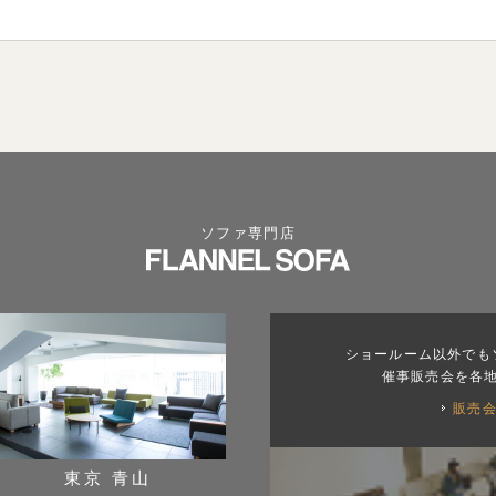
ソファ専門店
ショールーム以外でも
催事販売会を各
販売
東京 青山