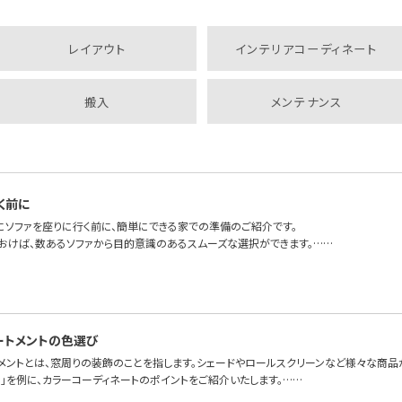
レイアウト
インテリアコーディネート
搬入
メンテナンス
く前に
にソファを座りに行く前に、簡単にできる家での準備のご紹介です。
おけば、数あるソファから目的意識のあるスムーズな選択ができます。……
ートメントの色選び
トメントとは、窓周りの装飾のことを指します。シェードやロールスクリーンなど様々な商品
」を例に、カラーコーディネートのポイントをご紹介いたします。……