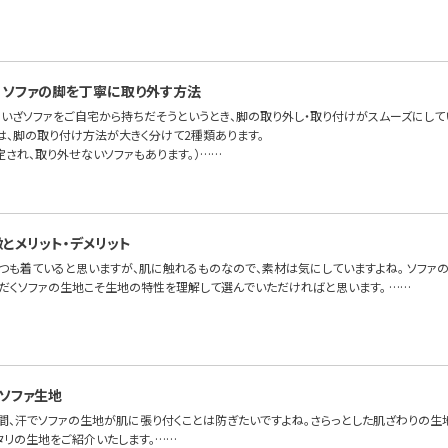
、ソファの脚を丁寧に取り外す方法
、いざソファをご自宅から持ちだそうというとき、脚の取り外し・取り付けがスムーズにして
FAでは、脚の取り付け方法が大きく分けて2種類あります。
定され、取り外せないソファもあります。）……
とメリット・デメリット
つも着ていると思いますが、肌に触れるものなので、素材は気にしていますよね。 ソファ
ただくソファの生地こそ生地の特性を理解して選んでいただければと思います。 ……
ソファ生地
時間、汗でソファの生地が肌に張り付くことは防ぎたいですよね。さらっとした肌ざわりの生
タリの生地をご紹介いたします。……