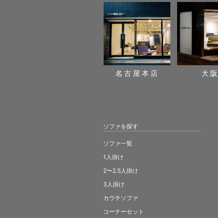
名古屋本店
大
ソファを探す
ソファ一覧
1人掛け
2〜2.5人掛け
3人掛け
カウチソファ
コーナーセット