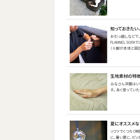
知っておきたい
お引っ越しなどで
FLANNEL SO
（※脚が本体と固
生地素材の特徴
みなさん洋服はい
す。 永く使ってい
夏にオススメな
ソファでくつろぐ
に、暑い夏に、ピッ