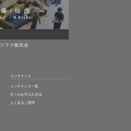
開催/仙台
ri) ・ 9.6(sun)
ソファ販売会
メンテナンス
メンテナンス一覧
日々のお手入れ方法
よくあるご質問