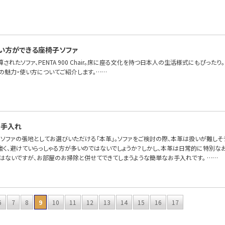
…
い方ができる座椅子ソファ
算されたソファ、PENTA 900 Chair。床に座る文化を持つ日本人の生活様式にもぴっ
Chairの魅力・使い方についてご紹介します。……
お手入れ
OFAで、ソファの張地としてお選びいただける「本革」。ソファをご検討の際、本革は扱いが難
強く、避けていらっしゃる方が多いのではないでしょうか？しかし、本革は日常的に特別なお
とはないですが、お部屋のお掃除と併せてできてしまうような簡単なお手入れです。 ……
6
7
8
9
10
11
12
13
14
15
16
17