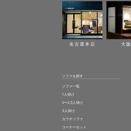
名古屋本店
大
ソファを探す
ソファ一覧
1人掛け
2〜2.5人掛け
3人掛け
カウチソファ
コーナーセット