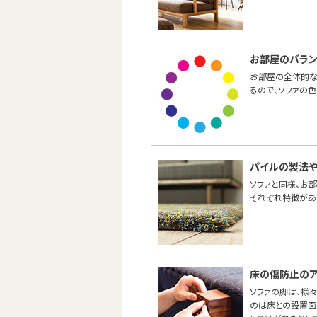
お部屋のバラ
お部屋の全体的な
るので、ソファの
パイルの製法
ソファと同様、お
それぞれ特徴があ
床の傷防止のア
ソファの脚は、様
のは床との設置面の