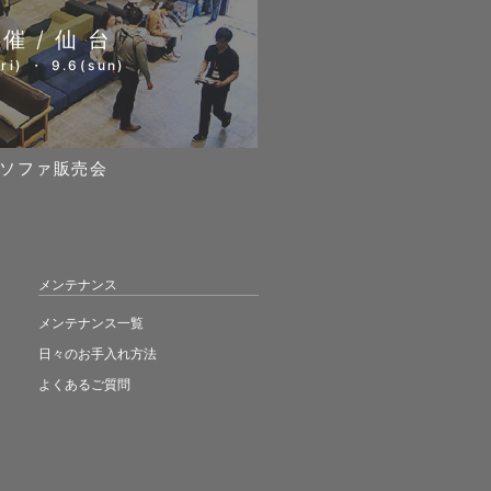
開催/仙台
ri) ・ 9.6(sun)
ソファ販売会
メンテナンス
メンテナンス一覧
日々のお手入れ方法
よくあるご質問