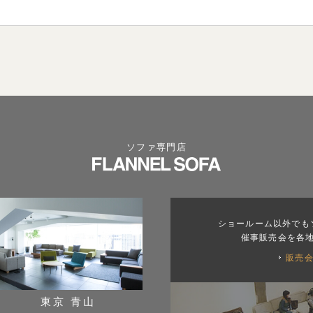
ソファ専門店
ショールーム以外でも
催事販売会を各
販売
東京 青山