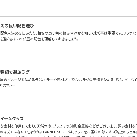
ンスの良い配色選び
配色を決めるにあたり、相性の良い色の組み合わせを知っておく事は重要です。ソファな
色を選ぶ前に、お部屋の配色を理解しておきましょう。……
や種類で選ぶラグ
部屋のイメージを決めるラグ。カラーや素材だけでなく、ラグの表情を決める「製法」や「パ
ります。……
イテムグッズ
々な素材を使用しており、天然木や、プラスチック製、金属製などがございます。硬い素材を
キズではないでしょうか。FLANNEL SOFAでは、ソファをお届けの際にキズ防止のフェ