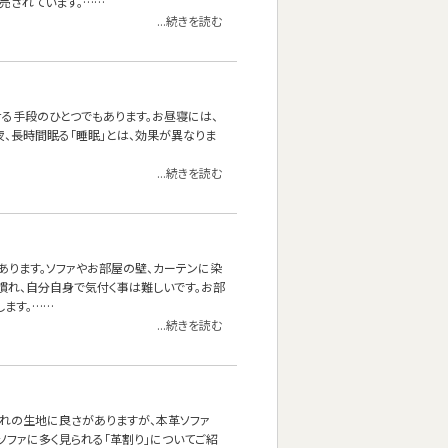
売されています。……
...続きを読む
せる手段のひとつでもあります。お昼寝には、
夜、長時間眠る「睡眠」とは、効果が異なりま
...続きを読む
あります。ソファやお部屋の壁、カーテンに染
慣れ、自分自身で気付く事は難しいです。お部
ます。……
...続きを読む
れぞれの生地に良さがありますが、本革ソファ
ソファに多く見られる「革割り」についてご紹