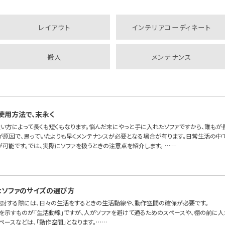
レイアウト
インテリアコーディネート
搬入
メンテナンス
使用方法で、末永く
扱い方によって長くも短くもなります。悩んだ末にやっと手に入れたソファですから、誰もが
が原因で、思っていたよりも早くメンテナンスが必要となる場合が有ります。日常生活の中で
が可能です。では、実際にソファを扱うときの注意点を紹介します。 ……
ソファのサイズの選び方
検討する際には、日々の生活をするときの生活動線や、動作空間の確保が必要です。
を示すものが「生活動線」ですが、人がソファを避けて通るためのスペースや、棚の前に人
ペースなどは、「動作空間」となります。……