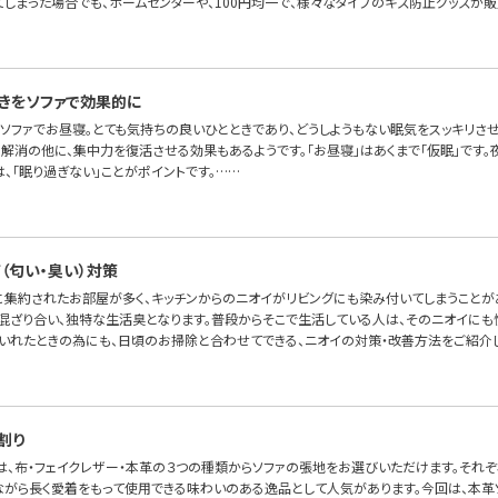
てしまった場合でも、ホームセンターや、100円均一で、様々なタイプのキズ防止グッズが販
きをソファで効果的に
ソファでお昼寝。とても気持ちの良いひとときであり、どうしようもない眠気をスッキリさ
解消の他に、集中力を復活させる効果もあるようです。「お昼寝」はあくまで「仮眠」です。
、「眠り過ぎない」ことがポイントです。……
（匂い・臭い）対策
室に集約されたお部屋が多く、キッチンからのニオイがリビングにも染み付いてしまうことが
混ざり合い、独特な生活臭となります。普段からそこで生活している人は、そのニオイにも
いれたときの為にも、日頃のお掃除と合わせてできる、ニオイの対策・改善方法をご紹介し
割り
OFAでは、布・フェイクレザー・本革の３つの種類からソファの張地をお選びいただけます。そ
ながら長く愛着をもって使用できる味わいのある逸品として人気があります。今回は、本革