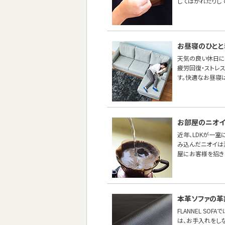
してはがれたりし
お昼寝のひとと
天気の良い休日に
疲労回復・ストレス
す。快適なお昼寝は
お部屋のニオイ
近年、LDKが一
み込んだニオイは
屋にお客様を招き
本革ソファの革
FLANNEL S
は、お手入れをし