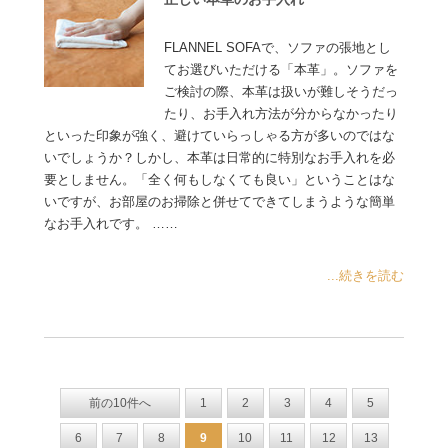
FLANNEL SOFAで、ソファの張地とし
てお選びいただける「本革」。ソファを
ご検討の際、本革は扱いが難しそうだっ
たり、お手入れ方法が分からなかったり
といった印象が強く、避けていらっしゃる方が多いのではな
いでしょうか？しかし、本革は日常的に特別なお手入れを必
要としません。「全く何もしなくても良い」ということはな
いですが、お部屋のお掃除と併せてできてしまうような簡単
なお手入れです。 ……
...続きを読む
前の10件へ
1
2
3
4
5
6
7
8
9
10
11
12
13