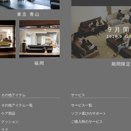
東京 青山
9月
2026.9.4(f
阪
福岡
期間限定
その他アイテム
サービス
その他アイテム一覧
サービス一覧
ケア用品
ソファ選びのサポート
クッション
ご購入時のサービス
ラグ