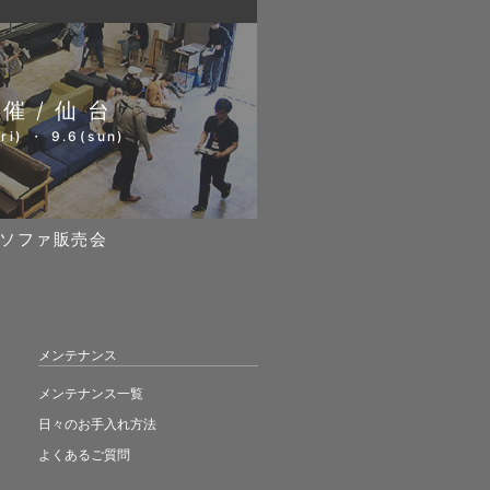
開催/仙台
ri) ・ 9.6(sun)
ソファ販売会
メンテナンス
メンテナンス一覧
日々のお手入れ方法
よくあるご質問