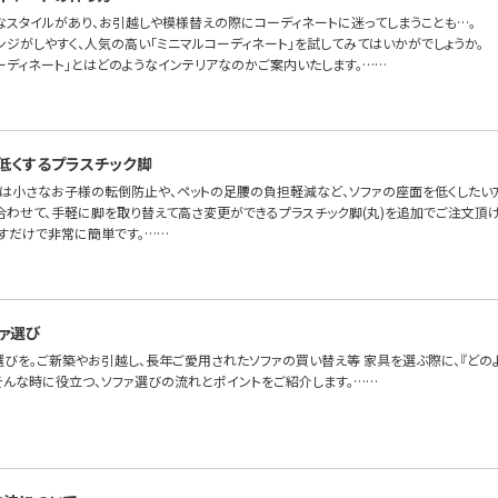
なスタイルがあり、お引越しや模様替えの際にコーディネートに迷ってしまうことも…。
ンジがしやすく、人気の高い「ミニマルコーディネート」を試してみてはいかがでしょうか。
ーディネート」とはどのようなインテリアなのかご案内いたします。……
低くするプラスチック脚
では小さなお子様の転倒防止や、ペットの足腰の負担軽減など、ソファの座面を低くしたい
合わせて、手軽に脚を取り替えて高さ変更ができるプラスチック脚(丸)を追加でご注文頂け
すだけで非常に簡単です。……
ァ選び
選びを。ご新築やお引越し、長年ご愛用されたソファの買い替え等 家具を選ぶ際に、『どの
 そんな時に役立つ、ソファ選びの流れとポイントをご紹介します。……