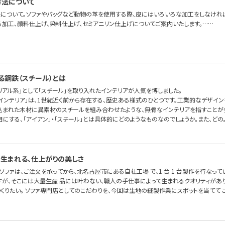
方法について
について。ソファやバッグなど動物の革を使用する際、皮にはいろいろな加工をしなけれ
る加工、顔料仕上げ、染料仕上げ、セミアニリン仕上げについてご案内いたします。……
る鋼鉄（スチール）とは
リアル系」として「スチール」を取り入れたインテリアが人気を博しました。
ルインテリア」は、1世紀近く前から存在する、歴史ある様式のひとつです。工業的なデザイ
込まれた木材に異素材のスチールを組み合わせたような、無骨なインテリアを指すことが多
目にする、「アイアン」・「スチール」とは具体的にどのようなものなのでしょうか。また、ど
生まれる、仕上がりの美しさ
FA のソファは、ご注文を承ってから、北名古屋市にある自社工場 で、1 台 1 台製作を行
が、そこには大量生産 品には叶わない、職人の手仕事によって生まれるクオリティがあり
くりたい。 ソファ専門店としてのこだわりを、今回は生地の縫製作業にスポットを当てて こ