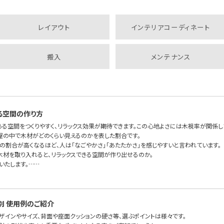
レイアウト
インテリアコーディネート
搬入
メンテナンス
る空間の作り方
ある空間をつくりやすく、リラックス効果が期待できます。この心地よさには木視率が関係し
屋の中で木材がどのくらい見えるのかを表した割合です。
の割合が高くなるほど、人は「なごやかさ」「あたたかさ」を感じやすいと言われています。
木材を取り入れると、リラックスできる空間が作り出せるのか。
いたします。……
別 使用例のご紹介
デザインやサイズ、背面や座面クッションの硬さ等、選ぶポイントは様々です。