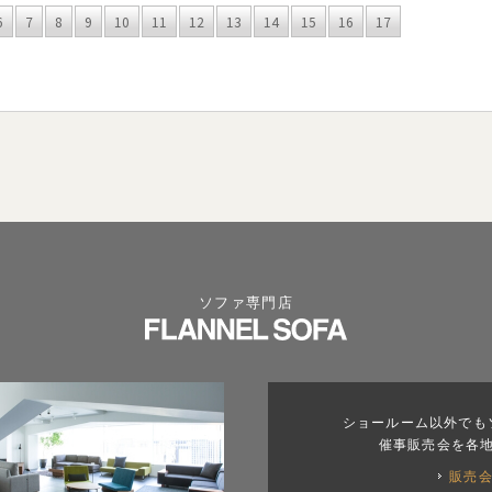
6
7
8
9
10
11
12
13
14
15
16
17
ソファ専門店
ショールーム以外でも
催事販売会を各
販売