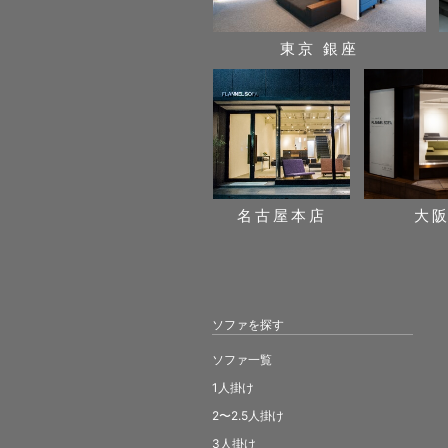
東京 銀座
名古屋本店
大
ソファを探す
ソファ一覧
1人掛け
2〜2.5人掛け
3人掛け