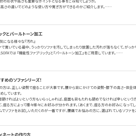
ァ肘の形状や高さも重要なポイントとなる事をご存知でしょうか。
の高さの違いでどのような使い方や寛ぎ方ができるのかご紹介します。……
ックとパールトーン加工
気になる様々な『汚れ』
ァで寛いでいる最中、うっかりソファを汚してしまったり放置した汚れが落ちなくて、がっ
ELSOFAでは 『機能性ファブリック』と『パールトーン加工』をご用意しています。……
すめのソファシリーズ！
の方は、正しい姿勢で座ることが大事です。腰から背にかけての姿勢・膝下の高さ・体全
めしています。
度硬ければよいという方もいらっしゃれば、座面も背もたれも硬めでなければ辛いという方
ど、座る方によって種々様々にお好みが分かれます。（あくまで、座る方のお好みになってし
ムでソファをお試しいただくのが一番ですが、腰痛でお悩みの方に、選ばれているソファをご
ィネートの作り方