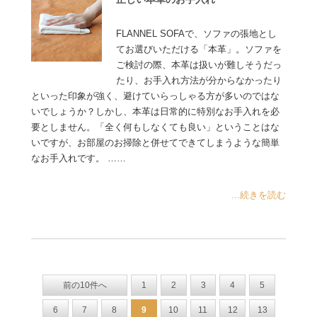
FLANNEL SOFAで、ソファの張地とし
てお選びいただける「本革」。ソファを
ご検討の際、本革は扱いが難しそうだっ
たり、お手入れ方法が分からなかったり
といった印象が強く、避けていらっしゃる方が多いのではな
いでしょうか？しかし、本革は日常的に特別なお手入れを必
要としません。「全く何もしなくても良い」ということはな
いですが、お部屋のお掃除と併せてできてしまうような簡単
なお手入れです。 ……
...続きを読む
前の10件へ
1
2
3
4
5
6
7
8
9
10
11
12
13