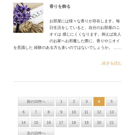
香りを飾る
お部屋には様々な香りが存在します。毎
日生活をしていると、自分のお部屋のニ
オイは 感じにくくなります。例えば友人
のお家へお邪魔した際に、香りやニオイ
を意識した 経験のある方も多いのではないでしょうか。 ……
...続きを読む
前の10件へ
1
2
3
4
5
6
7
8
9
10
11
12
13
14
15
16
17
18
19
20
21
次の10件へ