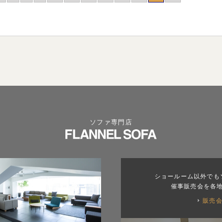
ソファ専門店
ショールーム以外でも
催事販売会を各
販売