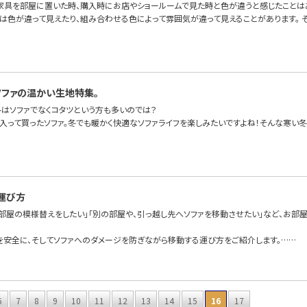
家具を部屋に置いた時、購入時にお店やショールームで見た時と色が違うと感じたことは
は色が違って見えたり、組み合わせる色によって雰囲気が違って見えることがあります。 
ソファの温かい生地特集。
冬はソファでなくコタツという方も多いのでは？
に入って買ったソファ。冬でも暖かく快適なソファライフを楽しみたいですよね！そんな寒い冬
運び方
て部屋の模様替えをしたい」「別の部屋や、引っ越し先へソファを移動させたい」など、お部
を安全に、そしてソファへのダメージを防ぎながら移動する運び方をご紹介します。……
6
7
8
9
10
11
12
13
14
15
16
17