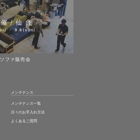
開催/仙台
ri) ・ 9.6(sun)
ソファ販売会
メンテナンス
メンテナンス一覧
日々のお手入れ方法
よくあるご質問