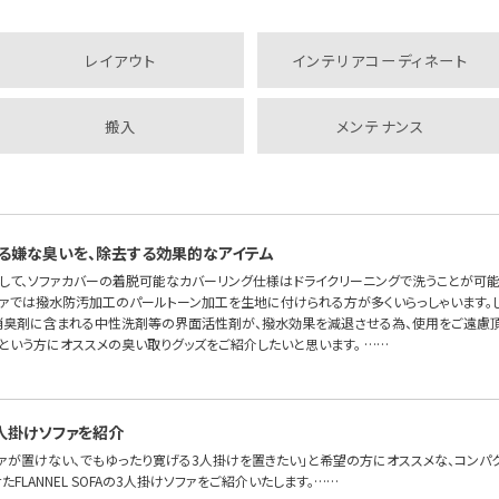
レイアウト
インテリアコーディネート
搬入
メンテナンス
る嫌な臭いを、除去する効果的なアイテム
して、ソファカバーの着脱可能なカバーリング仕様はドライクリーニングで洗うことが可
ソファでは撥水防汚加工のパールトーン加工を生地に付けられる方が多くいらっしゃいます。
消臭剤に含まれる中性洗剤等の界面活性剤が、撥水効果を減退させる為、使用をご遠慮頂
という方にオススメの臭い取りグッズをご紹介したいと思います。 ……
人掛けソファを紹介
ファが置けない、でもゆったり寛げる3人掛けを置きたい」と希望の方にオススメな、コンパ
FLANNEL SOFAの3人掛けソファをご紹介いたします。……