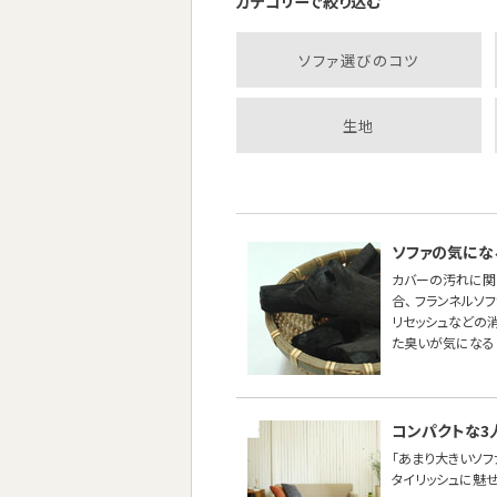
カテゴリーで絞り込む
ソファ選びのコツ
生地
ソファの気にな
カバーの汚れに関
合、 フランネル
リセッシュなどの
た臭いが気になる
コンパクトな3
「あまり大きいソ
タイリッシュに魅せた