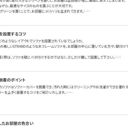
背が高く葉の大きなグリーンを置くと、お部屋は圧迫感が増し、窮屈に見えてしまいます。
ながら、最適なサイズのものを選ぶことが大切です。
グリーンを置くことで、お部屋にメリハリも生まれてきます。……
を設置するコツ
どのようなレイアウトでソファを設置されているでしょうか。
面の美しいSTRANDのような木フレームソファを、お部屋の中心に置いている方や、壁付
置く際は、ソファを壁にベタ付けするのではなく、少しだけ離して設置して下さい。……
脱着のポイント
のソファはソファーカバーを脱着でき、汚れた時にはクリーニングやお洗濯ができる優れモ
バーを上手く装着するコツをご紹介いたします。……
したお部屋の色合い