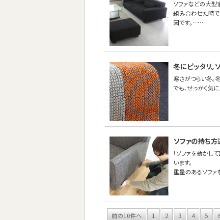
ソファなどの大型
組み合わせた時で
因です。……
冬にピッタリ。
寒さがつらい冬。
でも、せっかく気
ソファの持ち方
「ソファを動かし
います。
重量のあるソファ
前の10件へ
1
2
3
4
5