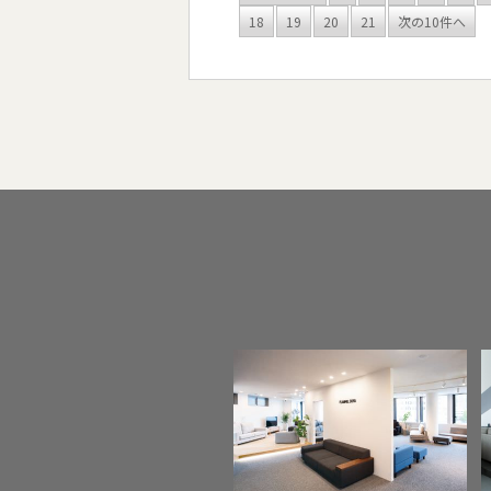
18
19
20
21
次の10件へ