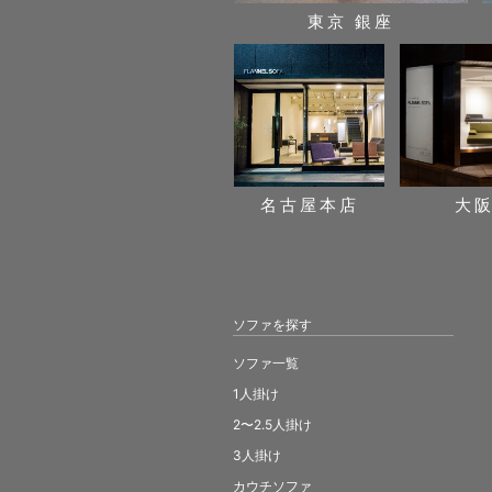
東京 銀座
名古屋本店
大
ソファを探す
ソファ一覧
1人掛け
2〜2.5人掛け
3人掛け
カウチソファ