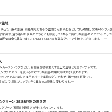
ァ生地
チュラル系の部屋、両極端などちらの空間にも馴染む色としてFLANNEL SOFAのソフ
な家具や、落ち着いた家具のどちらにも順応してくれると共に、お部屋のアクセントとして
雰囲気は全く異なります。FLANNEL SOFAの豊富なグリーン生地をご紹介します。 ……
え
ド・カーテン・ラグなどは、お部屋を模様変えする上で主役となるアイテムです。
で、ソファのカバーを変えるだけで、お部屋の雰囲気は大きく変わります。
のソファであれば、交換用カバーを季節などに合わせ、着せ替え可能です。
るだけで、同じソファでも全く異なった印象に変わります。……
たグリーン（観葉植物）の置き方
グリーン（植物）を飾る方が多くいらっしゃいます。