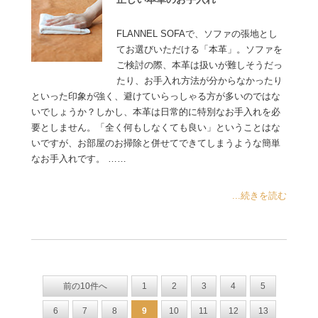
FLANNEL SOFAで、ソファの張地とし
てお選びいただける「本革」。ソファを
ご検討の際、本革は扱いが難しそうだっ
たり、お手入れ方法が分からなかったり
といった印象が強く、避けていらっしゃる方が多いのではな
いでしょうか？しかし、本革は日常的に特別なお手入れを必
要としません。「全く何もしなくても良い」ということはな
いですが、お部屋のお掃除と併せてできてしまうような簡単
なお手入れです。 ……
...続きを読む
前の10件へ
1
2
3
4
5
6
7
8
9
10
11
12
13