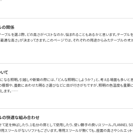
…
ルの関係
テーブルを選ぶ際、どの高さがベストなのか、悩まれることもあるかと思います。テーブル
「最適な高さ」が決まってきます。このページでは、それぞれの用途からみたテーブルのオス
いて
になる照明。引越しや新築の際には、「どんな照明にしようか？」と、考える場面も多いと
の種類や、畳数にあわせた明るさ選びなどに目が行きがちですが、照明の色温度も重要に
します。……
ルの快適な組み合わせ
て足を伸ばしたり、1名分の席として使用したり、使い勝手の良いスツール。FLANNEL S
専用スツールがないソファもございます。専用スツールが無くても、座面の高さやシルエット