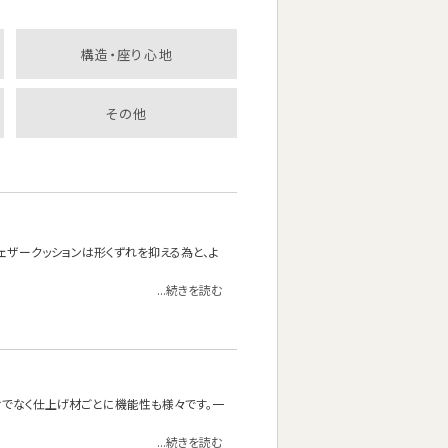
構造・座り心地
その他
フェザークッションは形くずれを抑える為と、よ
...続きを読む
でなく仕上げ材ごとに機能性も様々です。一
...続きを読む