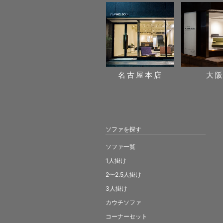
名古屋本店
大
ソファを探す
ソファ一覧
1人掛け
2〜2.5人掛け
3人掛け
カウチソファ
コーナーセット