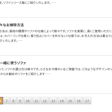
を、ソファシリーズ毎にご紹介いたします。……
々なお掃除方法
方法は、張地の種類やソファの仕様によって様々です。ソファを清潔に、長くご愛用いただ
ァは、カバーリング仕様と、張り包み（カバーを外せない）仕様では、お手入れ方法は異なり
介いたします。……
一緒に使うソファ
って、ソファの選び方は様々です。小さなお子様のいるご家庭では、どのようなデザインのソ
徴からお勧めのソファをご紹介します……
6
7
8
9
10
11
12
13
14
15
16
17