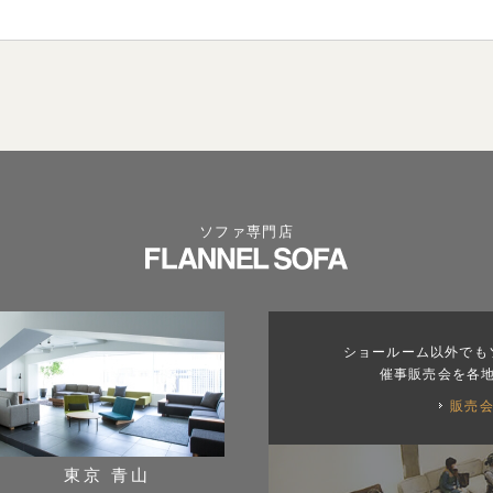
ソファ専門店
ショールーム以外でも
催事販売会を各
販売
東京 青山