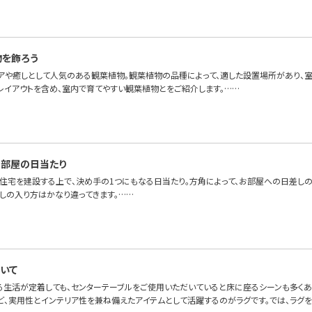
物を飾ろう
アや癒しとして人気のある観葉植物。観葉植物の品種によって、適した設置場所があり、室
レイアウトを含め、室内で育てやすい観葉植物とをご紹介します。……
部屋の日当たり
、住宅を建設する上で、決め手の1つにもなる日当たり。方角によって、お部屋への日差し
差しの入り方はかなり違ってきます。……
いて
る生活が定着しても、センターテーブルをご使用いただいていると床に座るシーンも多くある
ど、実用性とインテリア性を兼ね備えたアイテムとして活躍するのがラグです。では、ラグ