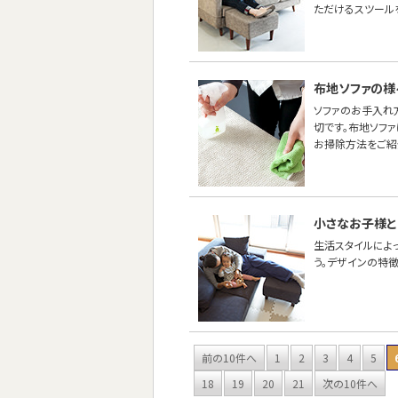
ただけるスツール
布地ソファの様
ソファのお手入れ
切です。布地ソフ
お掃除方法をご紹
小さなお子様と
生活スタイルによ
う。デザインの特
前の10件へ
1
2
3
4
5
18
19
20
21
次の10件へ