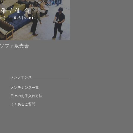
開催/仙台
ri) ・ 9.6(sun)
ソファ販売会
メンテナンス
メンテナンス一覧
日々のお手入れ方法
よくあるご質問