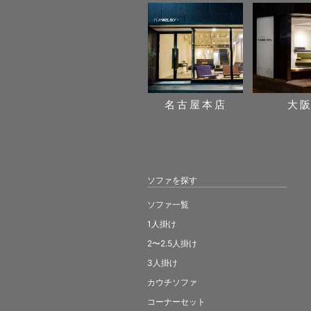
名古屋本店
大
ソファを探す
ソファ一覧
1人掛け
2〜2.5人掛け
3人掛け
カウチソファ
コーナーセット