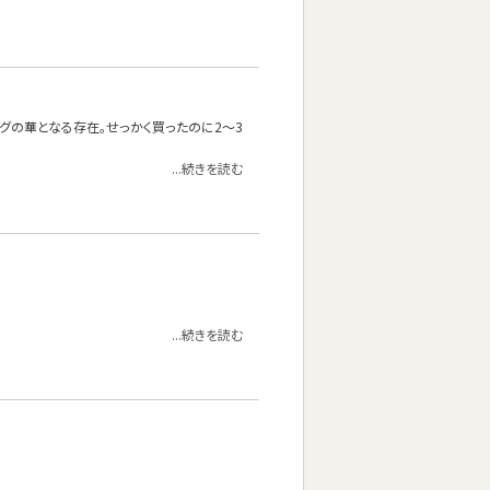
ングの華となる存在。せっかく買ったのに2～3
...続きを読む
...続きを読む