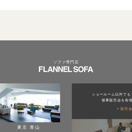
ソファ専門店
ショールーム以外でも
催事販売会を各
販売
東京 青山