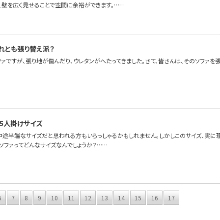
、壁を広く見せることで空間に余裕ができます。……
れとも張り替え派？
ファですが、張り地が傷んだり、ウレタンがへたってきました。さて、皆さんは、そのソファを
.5人掛けサイズ
、中途半端なサイズだと思われる方もいらっしゃるかもしれません。しかしこのサイズ、実に
けソファってどんなサイズなんでしょうか？……
6
7
8
9
10
11
12
13
14
15
16
17