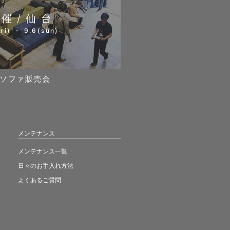
開催/仙台
ri) ・ 9.6(sun)
ソファ販売会
メンテナンス
メンテナンス一覧
日々のお手入れ方法
よくあるご質問