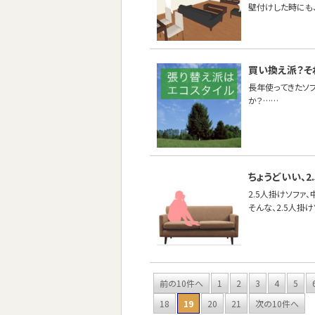
壁付けした時にも
買い換え派？そ
長年使ってきたソ
か？……
ちょうどいい、2
2.5人掛けソファ
そんな、2.5人掛
前の10件へ
1
2
3
4
5
18
19
20
21
次の10件へ