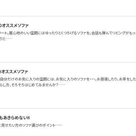
のオススメソファ
タート。居心地のいい空間にはゆったりとくつろげるソファを。会話も弾んでリビングがも
りと……
のオススメソファ
自分だけのお気に入りの空間には、お気に入りのソファを・・・。お昼寝したり、お茶をした
暮らし方、そろそろはじめてみませんか？……
もあきらめない!!
と見せたい方のソファ選びのポイント……