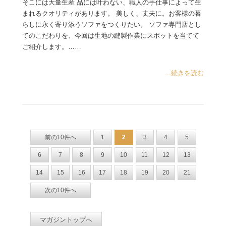
そこには大量生産 品には叶わない、職人の手仕事によって生
まれるクオリティがあります。 美しく、丈夫に。お客様の暮
らしに永く寄り添うソファをつくりたい。 ソファ専門店とし
てのこだわりを、今回は生地の縫製作業にスポットを当てて
ご紹介します。……
...続きを読む
前の10件へ
1
2
3
4
5
6
7
8
9
10
11
12
13
14
15
16
17
18
19
20
21
次の10件へ
マガジントップへ