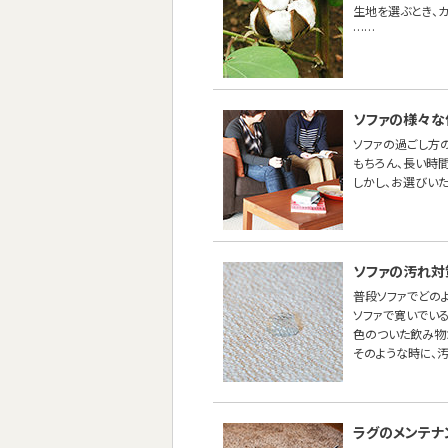
生地を選ぶとき、
……
ソファの様々な
ソファの過ごし方
もちろん、長い時間
しかし、お選びい
ソファの汚れ対
普段ソファでどの
ソファで寛いでい
色のついた飲み物
そのような時に、
ラグのメンテナ