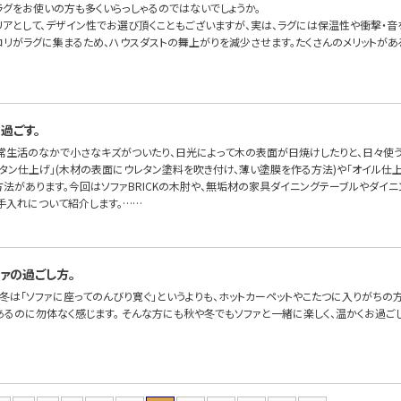
ラグをお使いの方も多くいらっしゃるのではないでしょうか。
リアとして、デザイン性でお選び頂くこともございますが、実は、ラグには保温性や衝撃・音
コリがラグに集まるため、ハウスダストの舞上がりを減少させます。たくさんのメリットが
過ごす。
常生活のなかで小さなキズがついたり、日光によって木の表面が日焼けしたりと、日々使う
レタン仕上げ」(木材の表面にウレタン塗料を吹き付け、薄い塗膜を作る方法)や「オイル仕
方法があります。今回はソファBRICKの木肘や、無垢材の家具ダイニングテーブルやダイ
手入れについて紹介します。……
ァの過ごし方。
冬は「ソファに座ってのんびり寛ぐ」というよりも、ホットカーペットやこたつに入りがちの
あるのに勿体なく感じます。 そんな方にも秋や冬でもソファと一緒に楽しく、温かくお過ご