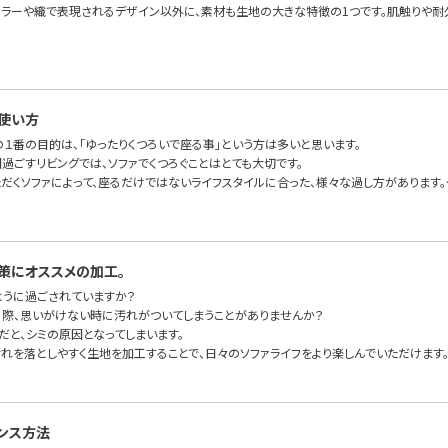
カラーや織で表現されるデザイン以外に、素材も生地の大きな特徴の1つです。肌触りや耐
使い方
の１番の目的は、「ゆったりくつろいで座る事」という方は多いと思います。
過ごすリビングでは、ソファでくつろぐことはとても大切です。
ただくソファによって、座るだけではないライフスタイルに合った、様々な過し方があります。
策にオススメの加工。
ように過ごされていますか？
る際、思いがけない時に汚れがついてしまうことがありませんか？
だと、シミの原因となってしまいます。
汚れを落としやすく生地を加工することで、日々のソファライフをより楽しんでいただけます
ンス方法