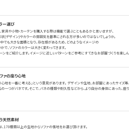
ラー選び
、家具や小物・カーテンを購入する際は機能で選ぶこともあるかと思いますが、
形状(デザイン)やカラーの雰囲気を基準にされる方が多いのではないでしょうか。
の中でも大きな面積となり、存在感があるため、どのようなイメージの
かで、ソファのカラーは大きく変わってきます。
ターンをご紹介します。イメージに近しいパターンをご参考にすてきなお部屋づくりを楽しん
ファの座り心地
り心地を一番に考える」という意見があります。 デザインや生地、お部屋にあったサイズ等
品の一つがバネです。そこで、バネの種類や耐久性などから、より自分の身体にあった、座り心
う天然素材
FAでは、170種類以上の生地からソファの張地をお選び頂けます。