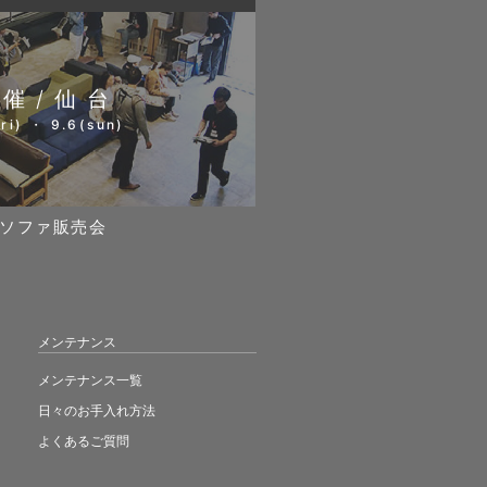
開催/仙台
ri) ・ 9.6(sun)
ソファ販売会
メンテナンス
メンテナンス一覧
日々のお手入れ方法
よくあるご質問