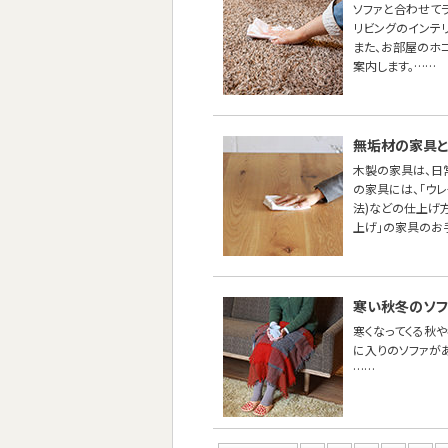
ソファと合わせて
リビングのインテ
また、お部屋のホ
案内します。……
無垢材の家具と
木製の家具は、日
の家具には、「ウ
法)などの仕上げ
上げ」の家具のお
寒い秋冬のソフ
寒くなってくる秋や
に入りのソファが
……