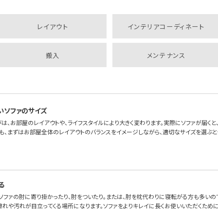
レイアウト
インテリアコーディネート
搬入
メンテナンス
いソファのサイズ
は、お部屋のレイアウトや、ライフスタイルにより大きく変わります。実際にソファが届くと、「
も、まずはお部屋全体のレイアウトのバランスをイメージしながら、適切なサイズを選ぶと
る
、ソファの肘に寄り掛かったり、肘をついたり。または、肘を枕代わりに寝転がる方も多いの
擦れや汚れが目立ってくる場所になります。ソファをよりキレイに長くお使いいただくため