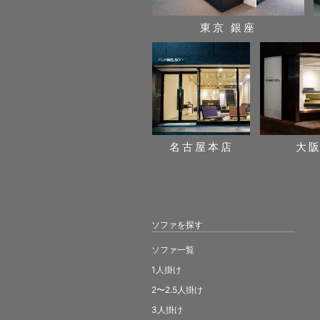
東京 銀座
名古屋本店
大
ソファを探す
ソファ一覧
1人掛け
2〜2.5人掛け
3人掛け