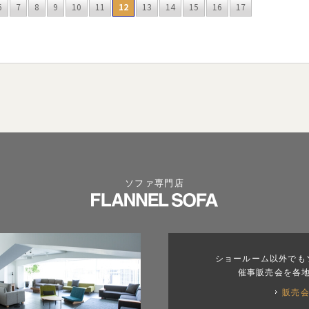
6
7
8
9
10
11
12
13
14
15
16
17
ソファ専門店
ショールーム以外でも
催事販売会を各
販売