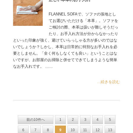
FLANNEL SOFAで、ソファの張地とし
てお選びいただける「本革」。ソファを
ご検討の際、本革は扱いが難しそうだっ
たり、お手入れ方法が分からなかったり
といった印象が強く、避けていらっしゃる方が多いのではな
いでしょうか？しかし、本革は日常的に特別なお手入れを必
要としません。「全く何もしなくても良い」ということはな
いですが、お部屋のお掃除と併せてできてしまうような簡単
なお手入れです。 ……
...続きを読む
前の10件へ
1
2
3
4
5
6
7
8
9
10
11
12
13