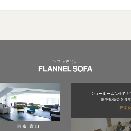
ソファ専門店
ショールーム以外でも
催事販売会を各
販売
東京 青山