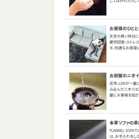
してはがれたりし
お昼寝のひとと
天気の良い休日に
疲労回復・ストレス
す。快適なお昼寝は
お部屋のニオイ
近年、LDKが一
み込んだニオイは
屋にお客様を招き
本革ソファの革
FLANNEL S
は、お手入れをし