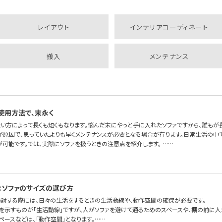
レイアウト
インテリアコーディネート
搬入
メンテナンス
使用方法で、末永く
扱い方によって長くも短くもなります。悩んだ末にやっと手に入れたソファですから、誰もが
が原因で、思っていたよりも早くメンテナンスが必要となる場合が有ります。日常生活の中で
が可能です。では、実際にソファを扱うときの注意点を紹介します。 ……
ソファのサイズの選び方
検討する際には、日々の生活をするときの生活動線や、動作空間の確保が必要です。
を示すものが「生活動線」ですが、人がソファを避けて通るためのスペースや、棚の前に人
ペースなどは、「動作空間」となります。……