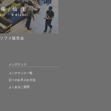
開催/仙台
ri) ・ 9.6(sun)
ソファ販売会
メンテナンス
メンテナンス一覧
日々のお手入れ方法
よくあるご質問