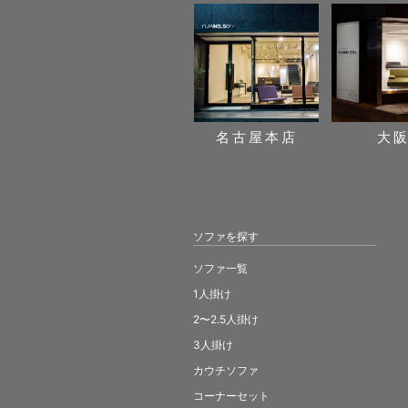
名古屋本店
大
ソファを探す
ソファ一覧
1人掛け
2〜2.5人掛け
3人掛け
カウチソファ
コーナーセット