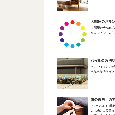
お部屋のバラ
お部屋の全体的な
るので、ソファの
パイルの製法
ソファと同様、お
それぞれ特徴があ
床の傷防止のア
ソファの脚は、様
のは床との設置面の