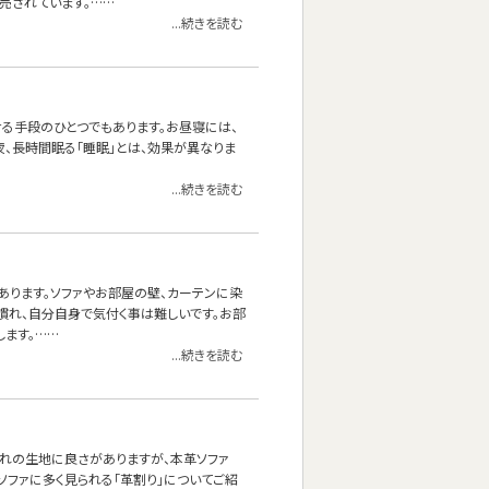
売されています。……
...続きを読む
せる手段のひとつでもあります。お昼寝には、
夜、長時間眠る「睡眠」とは、効果が異なりま
...続きを読む
あります。ソファやお部屋の壁、カーテンに染
慣れ、自分自身で気付く事は難しいです。お部
ます。……
...続きを読む
れぞれの生地に良さがありますが、本革ソファ
ソファに多く見られる「革割り」についてご紹