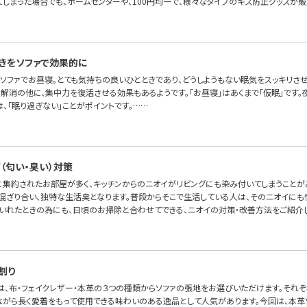
てしまった場合でも、ホームセンターや、100円均一で、様々なタイプのキズ防止グッズが販
きをソファで効果的に
ソファでお昼寝。とても気持ちの良いひとときであり、どうしようもない眠気をスッキリさ
解消の他に、集中力を復活させる効果もあるようです。「お昼寝」はあくまで「仮眠」です。
、「眠り過ぎない」ことがポイントです。……
（匂い・臭い）対策
室に集約されたお部屋が多く、キッチンからのニオイがリビングにも染み付いてしまうことが
混ざり合い、独特な生活臭となります。普段からそこで生活している人は、そのニオイにも
いれたときの為にも、日頃のお掃除と合わせてできる、ニオイの対策・改善方法をご紹介し
割り
OFAでは、布・フェイクレザー・本革の３つの種類からソファの張地をお選びいただけます。そ
ながら長く愛着をもって使用できる味わいのある逸品として人気があります。今回は、本革