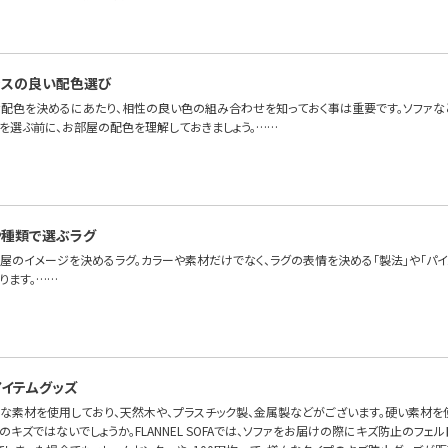
ンスの良い配色選び
配色を決めるにあたり、相性の良い色の組み合わせを知っておく事は重要です。ソファな
色を選ぶ前に、お部屋の配色を理解しておきましょう。……
や種類で選ぶラグ
部屋のイメージを決めるラグ。カラーや素材だけでなく、ラグの表情を決める「製法」や「パ
ります。……
イテムグッズ
々な素材を使用しており、天然木や、プラスチック製、金属製などがございます。硬い素材を
キズではないでしょうか。FLANNEL SOFAでは、ソファをお届けの際にキズ防止のフェ