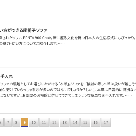
…
い方ができる座椅子ソファ
算されたソファ、PENTA 900 Chair。床に座る文化を持つ日本人の生活様式にもぴっ
Chairの魅力・使い方についてご紹介します。……
お手入れ
OFAで、ソファの張地としてお選びいただける「本革」。ソファをご検討の際、本革は扱いが難
強く、避けていらっしゃる方が多いのではないでしょうか？しかし、本革は日常的に特別なお
とはないですが、お部屋のお掃除と併せてできてしまうような簡単なお手入れです。 ……
6
7
8
9
10
11
12
13
14
15
16
17