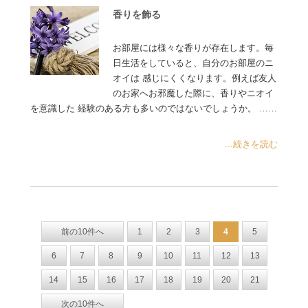
香りを飾る
お部屋には様々な香りが存在します。毎
日生活をしていると、自分のお部屋のニ
オイは 感じにくくなります。例えば友人
のお家へお邪魔した際に、香りやニオイ
を意識した 経験のある方も多いのではないでしょうか。 ……
...続きを読む
前の10件へ
1
2
3
4
5
6
7
8
9
10
11
12
13
14
15
16
17
18
19
20
21
次の10件へ