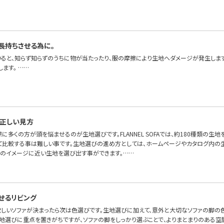
長持ちさせる為に。
いると、知らず知らずのうちに物が当たったり、服の摩擦により生地へダメージが発生しま
ます。 ……
正しい見方
に多くの方が頭を悩ませるのが生地選びです。FLANNEL SOFAでは、約180種類の生地
て比較する事は難しい事です。生地選びの進め方としては、ホームページやカタログ内の
身のイメージに近い生地を選び出す事ができます。……
せるリビング
 欲しいソファが決まったら次は色選びです。生地選びに加えて、意外と大切なソファの脚の
生地選びに重点を置きがちですが、ソファの脚をしっかり選ぶことで、よりまとまりのある空間