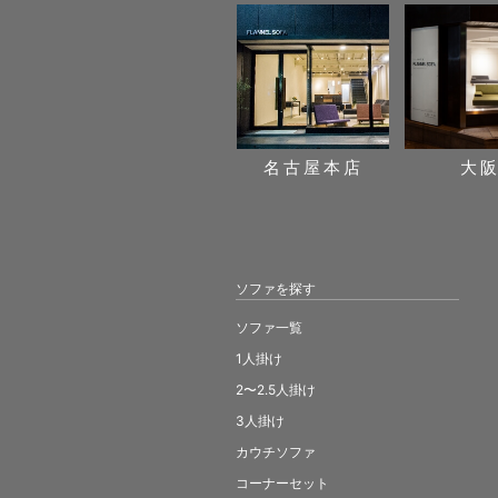
名古屋本店
大
ソファを探す
ソファ一覧
1人掛け
2〜2.5人掛け
3人掛け
カウチソファ
コーナーセット