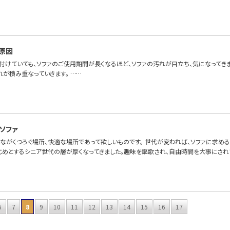
原因
付けていても、ソファのご使用期間が長くなるほど、ソファの汚れが目立ち、気になってき
れが積み重なっていきます。 ……
ソファ
んながくつろぐ場所、快適な場所であって欲しいものです。 世代が変われば、ソファに求め
じめとするシニア世代の層が厚くなってきました。趣味を謳歌され、自由時間を大事にされ
6
7
8
9
10
11
12
13
14
15
16
17