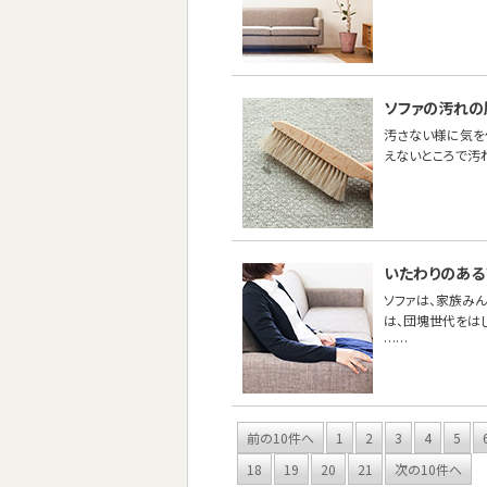
ソファの汚れの
汚さない様に気を
えないところで汚
いたわりのある
ソファは、家族み
は、団塊世代をは
……
前の10件へ
1
2
3
4
5
18
19
20
21
次の10件へ