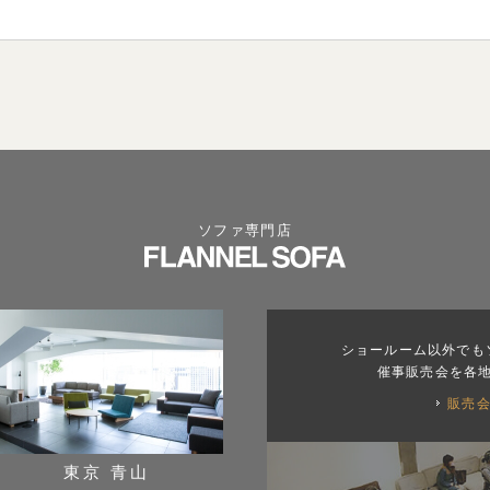
ソファ専門店
ショールーム以外でも
催事販売会を各
販売
東京 青山