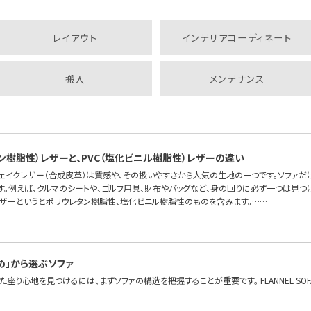
レイアウト
インテリアコーディネート
搬入
メンテナンス
タン樹脂性）レザーと、PVC（塩化ビニル樹脂性）レザーの違い
フェイクレザー（合成皮革）は質感や、その扱いやすさから人気の生地の一つです。ソファだ
す。例えば、クルマのシートや、ゴルフ用具、財布やバッグなど、身の回りに必ず一つは見つ
レザーというとポリウレタン樹脂性、塩化ビニル樹脂性のものを含みます。……
め」から選ぶソファ
座り心地を見つけるには、まずソファの構造を把握することが重要です。 FLANNEL S