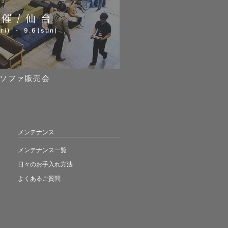
開催/仙台
ri) ・ 9.6(sun)
ソファ販売会
メンテナンス
メンテナンス一覧
日々のお手入れ方法
よくあるご質問