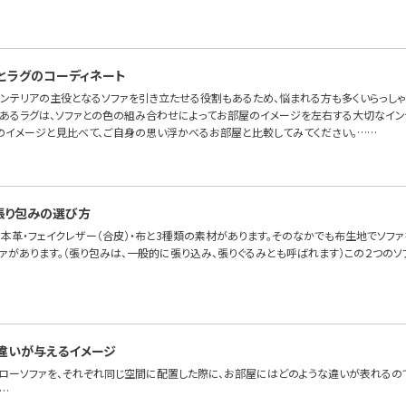
とラグのコーディネート
インテリアの主役となるソファを引き立たせる役割もあるため、悩まれる方も多くいらっしゃ
あるラグは、ソファとの色の組み合わせによってお部屋のイメージを左右する大切なイン
のイメージと見比べて、ご自身の思い浮かべるお部屋と比較してみてください。……
張り包みの選び方
本革・フェイクレザー（合皮）・布と3種類の素材があります。そのなかでも布生地でソファを
ファがあります。（張り包みは、一般的に張り込み、張りぐるみとも呼ばれます）この２つの
違いが与えるイメージ
とローソファを、それぞれ同じ空間に配置した際に、お部屋にはどのような違いが表れるので
…