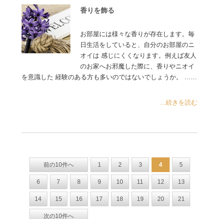
香りを飾る
お部屋には様々な香りが存在します。毎
日生活をしていると、自分のお部屋のニ
オイは 感じにくくなります。例えば友人
のお家へお邪魔した際に、香りやニオイ
を意識した 経験のある方も多いのではないでしょうか。 ……
...続きを読む
前の10件へ
1
2
3
4
5
6
7
8
9
10
11
12
13
14
15
16
17
18
19
20
21
次の10件へ