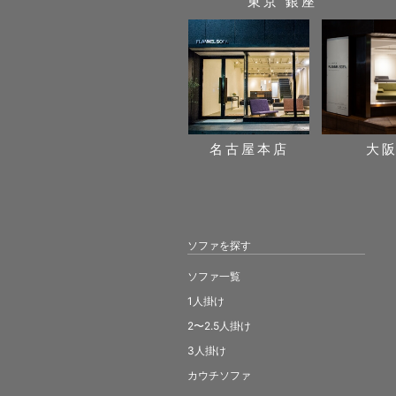
東京 銀座
名古屋本店
大
ソファを探す
ソファ一覧
1人掛け
2〜2.5人掛け
3人掛け
カウチソファ