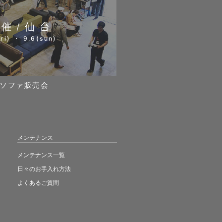
開催/仙台
ri) ・ 9.6(sun)
ソファ販売会
メンテナンス
メンテナンス一覧
日々のお手入れ方法
よくあるご質問