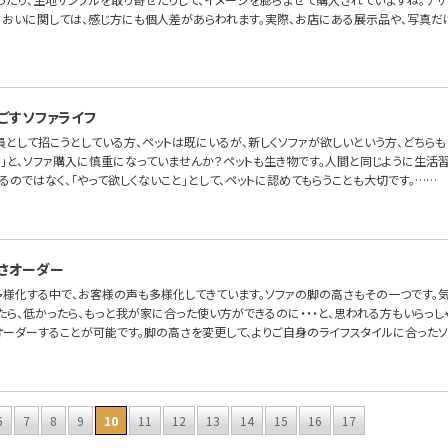
においに関しては、感じ方にも個人差があらわれます。実際、お店にある展示品や、写真だ
ごすソファライフ
員として招こうとしている方、ペットは既にいるが、新しくソファが欲しいという方、どちらも
。」と、ソファ購入に慎重になっていませんか？ペットも生き物です。人間と同じように生活
るのではなく、「やって欲しくないこと」として、ペットに認めてもらうことも大切です。……
さオーダー
多様化する中で、お客様の声も多様化してきています。ソファの脚の高さもその一つです。
ら、低かったら、もっと我が家に合った使い方ができるのに・・・と、思われる方もいらっしゃるの
オーダーすることが可能です。脚の高さを変更して、よりご自身のライフスタイルに合ったソ
6
7
8
9
10
11
12
13
14
15
16
17