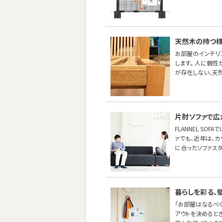
天然木の持つ
お部屋のインテリ
します。 人に個
が存在しない、天
片肘ソファで広
FLANNEL S
ァでも、近年は、カ
に合ったソファスタ
暮らしを彩る、
「お部屋はなるべ
アウトを決めると