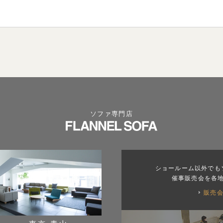
ソファ専門店
ショールーム以外でも
催事販売会を各
販売