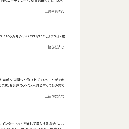
空間のコーディネート、壁面の飾り方にはいく
...続きを読む
れている方も多いのではないでしょうか。床暖
...続きを読む
より素敵な空間へと作り上げていくことができ
あります。お部屋のメイン家具と言っても過言で
...続きを読む
。インターネットを通じて購入する場合も、お
ザインや、座り心地は、頭の中である程度イメ