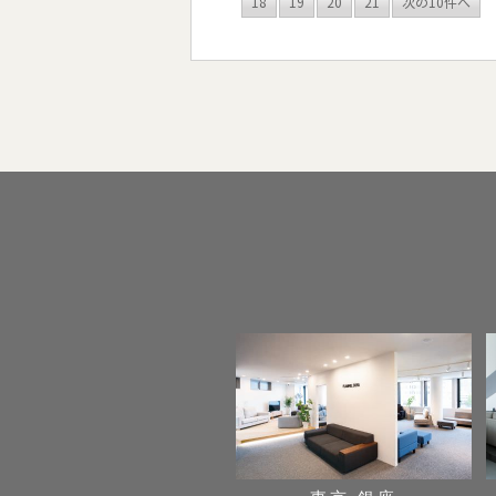
18
19
20
21
次の10件へ