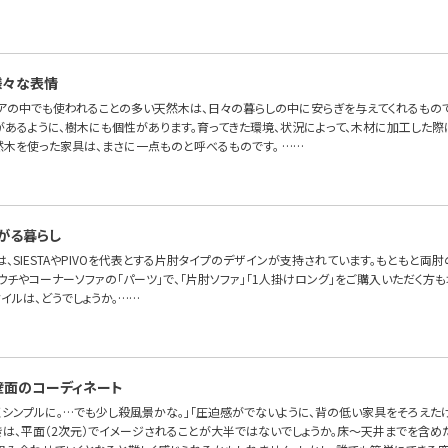
様々な表情
アの中でも使われることの多い天然木は、日々の暮らしの中に安らぎを与えてくれるもの
性があるように、樹木にも個性があります。育ってきた環境、状況によって、木材に加工した
然木を使った家具は、まさに一点ものと呼べるものです。 ……
がる暮らし
OFAでは、SIESTAやPIVOを代表とする片肘タイプのデザインが支持されています。もとも
ウチやコーナーソファの「パーツ」で、「片肘ソファ」「1人掛けロング」をご購入いただく方
イルは、どうでしょうか。……
壁面のコーディネート
くシンプルに。…でも少し殺風景かな。」「圧迫感がでないように、背の低い家具をそろえた
きは、平面（2次元）でイメージされることが大半ではないでしょうか。床～天井までを含め