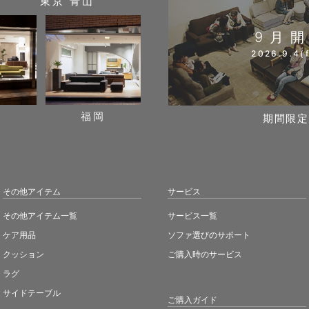
東京 青山
9月
2026.9.4(f
阪
福岡
期間限定
その他アイテム
サービス
その他アイテム一覧
サービス一覧
ケア用品
ソファ選びのサポート
クッション
ご購入時のサービス
ラグ
サイドテーブル
ご購入ガイド