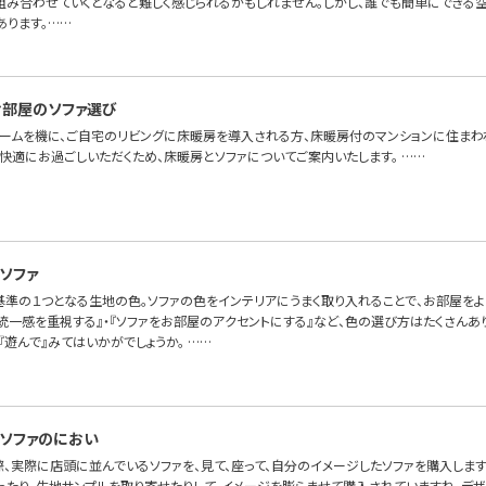
組み合わせていくとなると難しく感じられるかもしれません。しかし、誰でも簡単にできる
あります。……
部屋のソファ選び
ォームを機に、ご自宅のリビングに床暖房を導入される方、床暖房付のマンションに住まわ
快適にお過ごしいただくため、床暖房とソファについてご案内いたします。 ……
ソファ
基準の１つとなる生地の色。ソファの色をインテリアにうまく取り入れることで、お部屋を
の統一感を重視する』・『ソファをお部屋のアクセントにする』など、色の選び方はたくさん
『遊んで』みてはいかがでしょうか。 ……
ソファのにおい
際、実際に店頭に並んでいるソファを、見て、座って、自分のイメージしたソファを購入します
ったり、生地サンプルを取り寄せたりして、イメージを膨らませて購入されていますね。デ