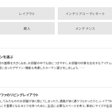
レイアウト
インテリアコーディネート
搬入
メンテナンス
ンを選ぶ
屋の面積を大きく占め、お部屋の中でも目につきやすく、お部屋の印象を左右するアイテム
屋に合ったデザイン・機能も考慮したカーテン選びをしましょう。 ……
ソファのリビングレイアウト
してみたもののお部屋が狭く感じてしまったり、通路が狭く通りづらかったりと、レイアウ
らこそ重要となるゆとりを持つために、生活に必要なスペースを考え、事前にサイズや生活