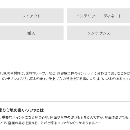
レイアウト
インテリアコーディネート
搬入
メンテナンス
際、色味や材質は、床材やテーブルなど、お部屋全体のインテリアに合わせて選ぶことがほ
やメンテナンス方法も変わります。 仕上げ方の特徴を知る事により、よりこだわりあるソフ
座り心地の良いソファとは
、重要なポイントになる座り心地。座面や背中の硬さももちろんですが、座面の高さでも、座り心
ことで、座面の高さを変えることが出来るソファがいくつかあります。……