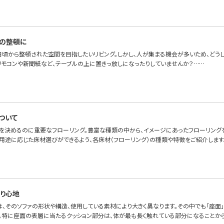
の整頓に
日頃から整頓された空間を目指したいリビング。しかし、人が集まる機会が多いため、どうし
リモコンや新聞紙など、テーブルの上に置きっ放しになったりしていませんか？……
ついて
を決めるのに重要なフローリング。豊富な種類の中から、イメージにあったフローリング
と用途に応じた床材選びができるよう、各床材（フローリング）の種類や特徴をご紹介します
り心地
は、そのソファの形状や構造、使用している素材により大きく異なります。その中でも「座面
。特に座面の表層に当たるクッション部分は、体が最も長く触れている部分になることか