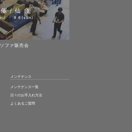
開催/仙台
ri) ・ 9.6(sun)
ソファ販売会
メンテナンス
メンテナンス一覧
日々のお手入れ方法
よくあるご質問