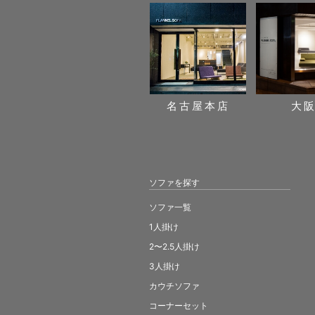
名古屋本店
大
ソファを探す
ソファ一覧
1人掛け
2〜2.5人掛け
3人掛け
カウチソファ
コーナーセット