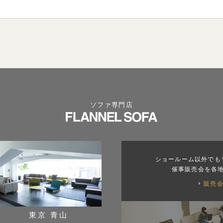
ソファ専門店
ショールーム以外でも
催事販売会を各
販売
東京 青山