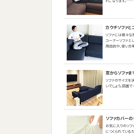
トになります。……
カウチソファと
ソファには様々な
コーナーソファとい
用目的や、使い方
窓からソファま
ソファのサイズを
いでしょう。図面
ソファカバーの
お気に入りのソフ
につくられている