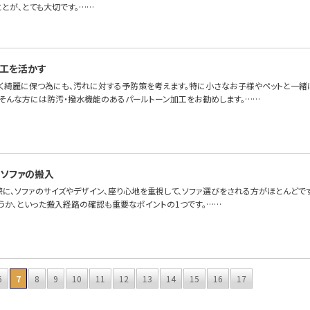
とが、とても大切です。……
工を活かす
永く綺麗に保つ為にも、汚れに対する予防策を考えます。特に小さなお子様やペットと一緒
。そんな方には防汚・撥水機能のあるパールトーン加工をお勧めします。……
ソファの搬入
際に、ソファのサイズやデザイン、座り心地を重視して、ソファ選びをされる方がほとんどで
うか、といった搬入経路の確認も重要なポイントの1つです。……
6
7
8
9
10
11
12
13
14
15
16
17