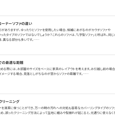
コーナーソファの違い
形がありますが、ゆったりとソファを使用したい場合、候補にあがるのがカウチソファや
ったタイプのソファではないでしょうか？これらのソファは、「L字型ソファ」と呼ばれ、同じ
等、異なる部分も多いです。……
での最適な距離
決める際には、お部屋のサイズをベースに家具のレイアウトを考えます。お引越し前の場
でイメージする場合、見落としがちなのが窓からソファの距離です。……
クリーニング
ァを清潔に保つことができ、万一の時の汚れへの対処も容易なカバーリングタイプのソファ。
ため、誤ったクリーニング方法によって生地に縮みや型崩れが起こると、元通りに使えなく