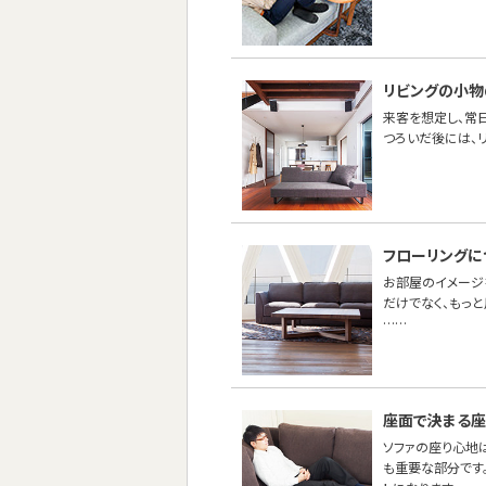
リビングの小物
来客を想定し、常
つろいだ後には、
フローリングに
お部屋のイメージ
だけでなく、もっ
……
座面で決まる座
ソファの座り心地
も重要な部分です