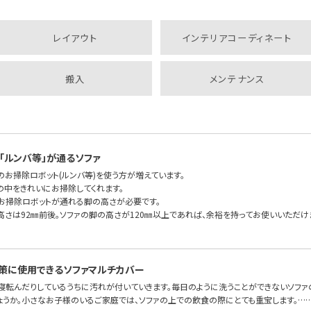
レイアウト
インテリアコーディネート
搬入
メンテナンス
「ルンバ等」が通るソファ
のお掃除ロボット(ルンバ等)を使う方が増えています。
の中をきれいにお掃除してくれます。
もお掃除ロボットが通れる脚の高さが必要です。
高さは92㎜前後。ソファの脚の高さが120㎜以上であれば、余裕を持ってお使いいただけま
策に使用できるソファマルチカバー
、寝転んだりしているうちに汚れが付いていきます。毎日のように洗うことができないソファ
ょうか。小さなお子様のいるご家庭では、ソファの上での飲食の際にとても重宝します。…