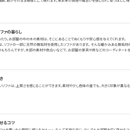
傷痕、筋がそのまま模様として現れます。革本来の質感や風合いを感じられ、使うほどに味
ファの暮らし
めたり。お部屋の中の木の素材は、そこにあることでぬくもりや安心感を与えてくれます。
OFAでは、ソファの一部に天然の無垢材を使用したソファがあります。 そんな暖かみある無垢
はもちろんですが、木部の素材や色合いなどで、お部屋の家具や床などのコーディネートを
き
いソファは、上質さを感じることができます。素材や少し色味の差でも、大きく印象が異なる
見せるコツ
ソファを置いたら窮屈に感じるかも・・・。なんて不安な方に、少しでもお部屋を広く見せるコ