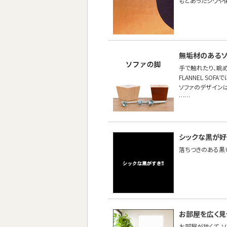
もとあったシワや
無垢材のあるソ
手で触れたり、眺
FLANNEL S
ソファのデザイン
……
シックな黒が好
落ちつきのある黒
お部屋を広く
お部屋が狭くて、