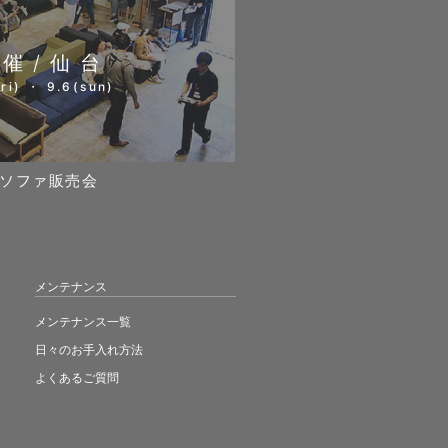
開催/仙台
ri) ・ 9.6(sun)
ソファ販売会
メンテナンス
メンテナンス一覧
日々のお手入れ方法
よくあるご質問