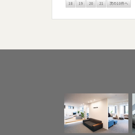
18
19
20
21
次の10件へ