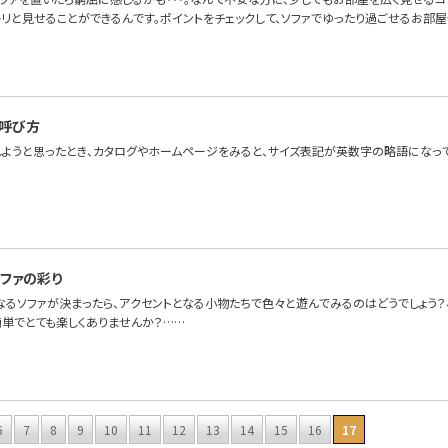
リと見せることができるんです。ポイントをチェックして、ソファでゆったり過ごせるお部屋
呼び方
しようと思ったとき、カタログやホームページをみると、サイズ表記が英数字の略語になっ
ファの彩り
なるソファが決まったら、アクセントとなる小物たちで色々と遊んでみるのはどうでしょう
簡単でとても楽しくありませんか？……
6
7
8
9
10
11
12
13
14
15
16
17