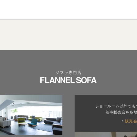
ソファ専門店
ショールーム以外でも
催事販売会を各
販売