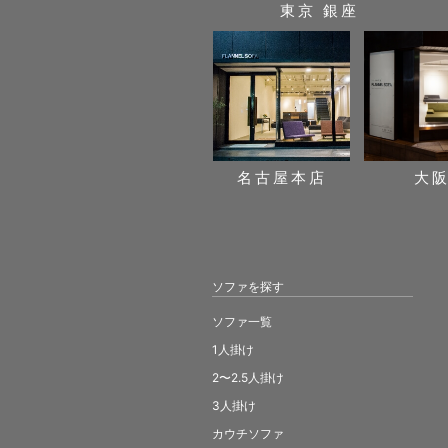
東京 銀座
名古屋本店
大
ソファを探す
ソファ一覧
1人掛け
2〜2.5人掛け
3人掛け
カウチソファ