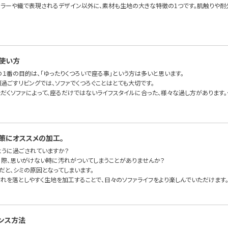
カラーや織で表現されるデザイン以外に、素材も生地の大きな特徴の1つです。肌触りや耐
使い方
の１番の目的は、「ゆったりくつろいで座る事」という方は多いと思います。
過ごすリビングでは、ソファでくつろぐことはとても大切です。
ただくソファによって、座るだけではないライフスタイルに合った、様々な過し方があります。
策にオススメの加工。
ように過ごされていますか？
る際、思いがけない時に汚れがついてしまうことがありませんか？
だと、シミの原因となってしまいます。
汚れを落としやすく生地を加工することで、日々のソファライフをより楽しんでいただけます
ンス方法