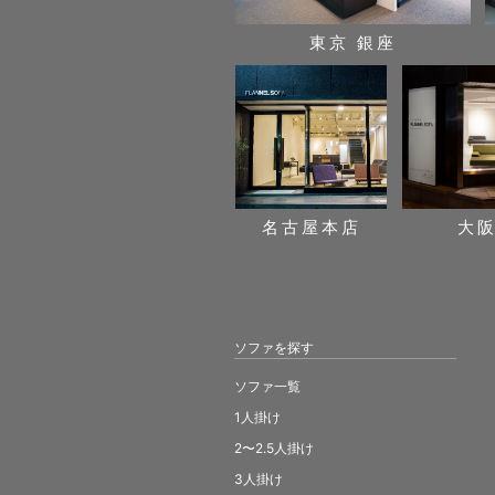
東京 銀座
名古屋本店
大
ソファを探す
ソファ一覧
1人掛け
2〜2.5人掛け
3人掛け