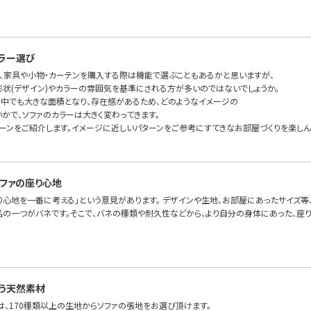
ラー選び
、家具や小物・カーテンを購入する際は機能で選ぶこともあるかと思いますが、
形状(デザイン)やカラーの雰囲気を基準にされる方が多いのではないでしょうか。
の中でも大きな面積となり、存在感があるため、どのようなイメージの
かで、ソファのカラーは大きく変わってきます。
ターンをご紹介します。イメージに近しいパターンをご参考にすてきなお部屋づくりを楽しん
ファの座り心地
り心地を一番に考える」という意見があります。 デザインや生地、お部屋にあったサイズ等
品の一つがバネです。そこで、バネの種類や耐久性などから、より自分の身体にあった、座り心
う天然素材
FAでは、170種類以上の生地からソファの張地をお選び頂けます。