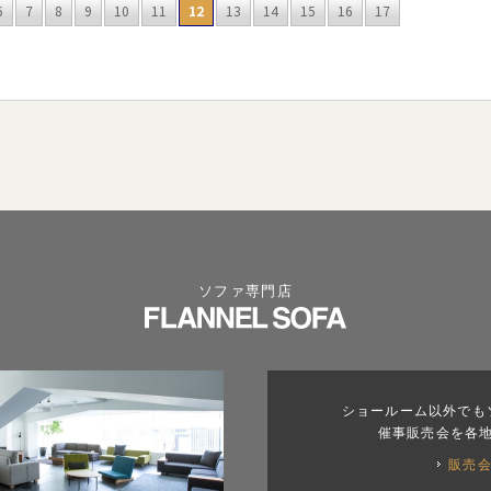
6
7
8
9
10
11
12
13
14
15
16
17
ソファ専門店
ショールーム以外でも
催事販売会を各
販売