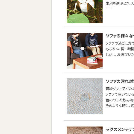
生地を選ぶとき、
……
ソファの様々な
ソファの過ごし方
もちろん、長い時間
しかし、お選びい
ソファの汚れ対
普段ソファでどの
ソファで寛いでい
色のついた飲み物
そのような時に、
ラグのメンテナ