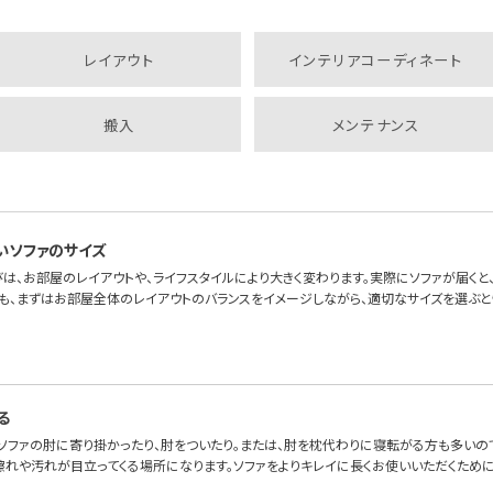
レイアウト
インテリアコーディネート
搬入
メンテナンス
いソファのサイズ
は、お部屋のレイアウトや、ライフスタイルにより大きく変わります。実際にソファが届くと、「
も、まずはお部屋全体のレイアウトのバランスをイメージしながら、適切なサイズを選ぶと
る
、ソファの肘に寄り掛かったり、肘をついたり。または、肘を枕代わりに寝転がる方も多いの
擦れや汚れが目立ってくる場所になります。ソファをよりキレイに長くお使いいただくため