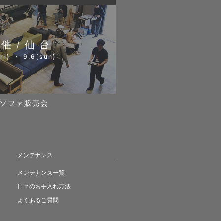
開催/仙台
ri) ・ 9.6(sun)
ソファ販売会
メンテナンス
メンテナンス一覧
日々のお手入れ方法
よくあるご質問