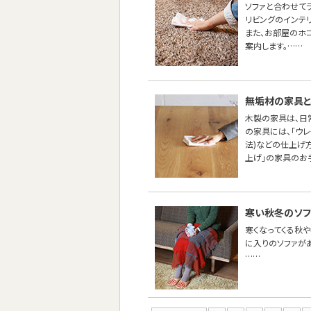
ソファと合わせて
リビングのインテ
また、お部屋のホ
案内します。……
無垢材の家具と
木製の家具は、日
の家具には、「ウ
法)などの仕上げ
上げ」の家具のお
寒い秋冬のソフ
寒くなってくる秋や
に入りのソファが
……