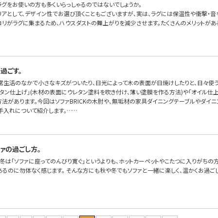
ラグをお使いの方も多くいらっしゃるのではないでしょうか。
リアとして、デザイン性でお選び頂くこともございますが、実は、ラグには保温性や衝撃・音
コリがラグに集まるため、ハウスダストの舞上がりを減少させます。たくさんのメリットが
過ごす。
常生活のなかで小さなキズがついたり、日光によって木の表面が日焼けしたりと、日々使う
レタン仕上げ」(木材の表面にウレタン塗料を吹き付け、薄い塗膜を作る方法)や「オイル仕
方法があります。今回はソファBRICKの木肘や、無垢材の家具ダイニングテーブルやダイ
手入れについて紹介します。……
ァの過ごし方。
冬は「ソファに座ってのんびり寛ぐ」というよりも、ホットカーペットやこたつに入りがちの
あるのに勿体なく感じます。 そんな方にも秋や冬でもソファと一緒に楽しく、温かくお過ご