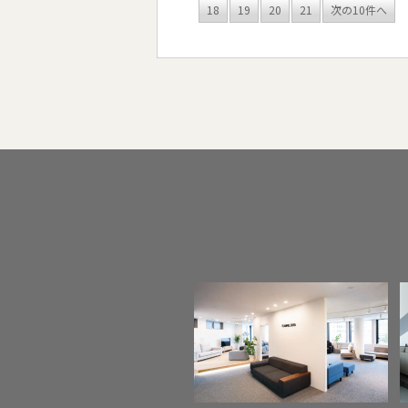
18
19
20
21
次の10件へ