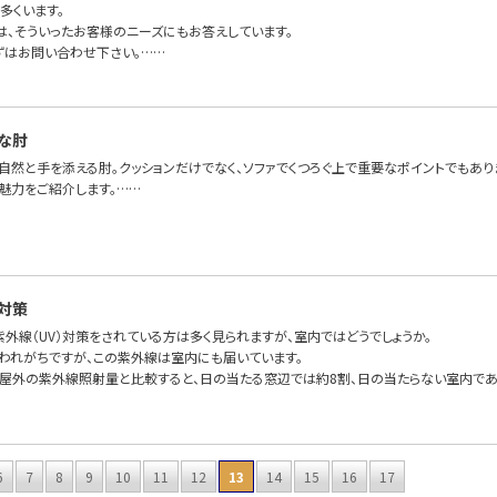
多くいます。
FAでは、そういったお客様のニーズにもお答えしています。
ずはお問い合わせ下さい。……
な肘
、自然と手を添える肘。クッションだけでなく、ソファでくつろぐ上で重要なポイントでもあ
魅力をご紹介します。……
対策
外線（UV）対策をされている方は多く見られますが、室内ではどうでしょうか。
われがちですが、この紫外線は室内にも届いています。
屋外の紫外線照射量と比較すると、日の当たる窓辺では約8割、日の当たらない室内であ
6
7
8
9
10
11
12
13
14
15
16
17