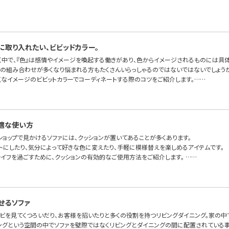
に取り入れたい、ビビッドカラー。
く中で、『色』は感情やイメージを喚起する働きがあり、色からイメージされるものには具
色の組み合わせが多くなり悩まれる方もたくさんいらっしゃるのではないではないでしょうか
気なイメージのビビットカラーでコーディネートする際のコツをご紹介します。……
適な使い方
ショップで見かけるソファには、クッションが置いてあることが多くあります。
トにしたり、気分によって好きな色に変えたり、手軽に模様替えを楽しめるアイテムです。
ライフを過ごすために、クッションの有効的なご使用方法をご紹介します。 ……
せるソファ
レビを見てくつろいだり、お客様を招いたりと多くの役割を持つリビングダイニング。家の中
ングという空間の中でソファを壁際ではなくリビングとダイニングの間に配置されている事