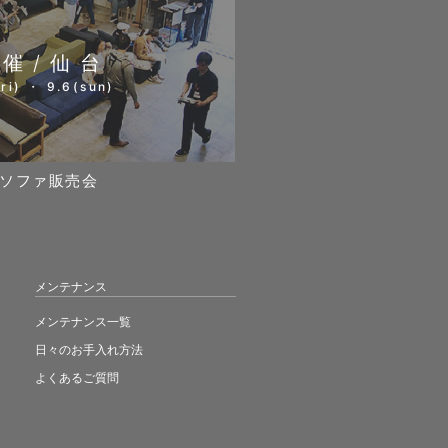
開催/仙台
ri) ・ 9.6(sun)
ソファ販売会
メンテナンス
メンテナンス一覧
日々のお手入れ方法
よくあるご質問