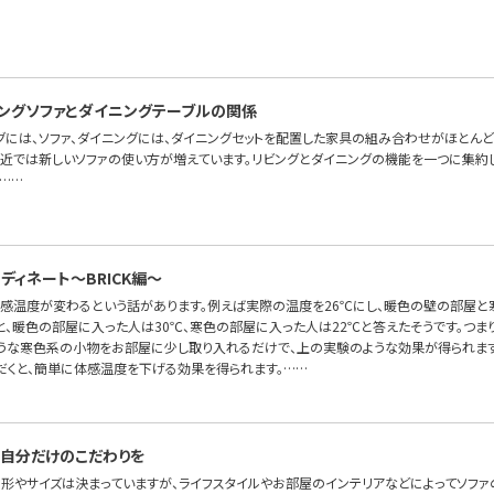
ングソファとダイニングテーブルの関係
グには、ソファ、ダイニングには、ダイニングセットを配置した家具の組み合わせがほとんど
最近では新しいソファの使い方が増えています。リビングとダイニングの機能を一つに集約した
……
ディネート〜BRICK編～
体感温度が変わるという話があります。例えば実際の温度を26℃にし、暖色の壁の部屋
と、暖色の部屋に入った人は30℃、寒色の部屋に入った人は22℃と答えたそうです。つま
ような寒色系の小物をお部屋に少し取り入れるだけで、上の実験のような効果が得られます
だくと、簡単に体感温度を下げる効果を得られます。……
自分だけのこだわりを
の形やサイズは決まっていますが、ライフスタイルやお部屋のインテリアなどによってソフ