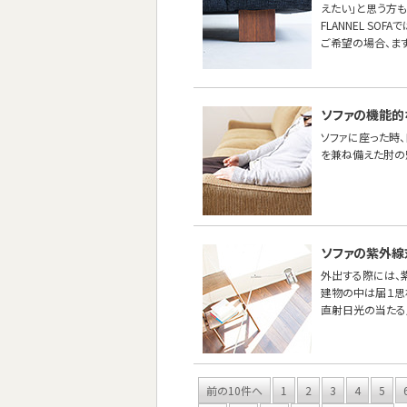
えたい」と思う方も
FLANNEL SO
ご希望の場合、ま
ソファの機能的
ソファに座った時
を兼ね備えた肘の
ソファの紫外線
外出する際には、紫
建物の中は届１思
直射日光の当たる
前の10件へ
1
2
3
4
5