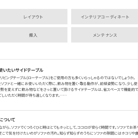
レイアウト
インテリアコーディネート
搬入
メンテナンス
使いたいサイドテーブル
リビングテーブル(ローテーブル)をご使用の方も多くいらっしゃるのではないでしょうか。
をソファと一緒にお使いいただく際に、飲み物を置く・取る動作が、前傾姿勢になり、少し使
姿勢を変えずに飲み物などをさっと置いて頂けるサイドテーブルは、省スペースで機能的です
ごしいただく時間が待ち遠しくなります。……
について
ながら、ソファでくつろぐひと時はとてもホッとして、ココロが安らぐ時間です。ソファでお
。そこで気を付けたいのがソファの汚れ。知らず知らずのうちにソファの隙間にはホコリや