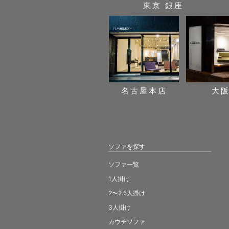
東京 銀座
名古屋本店
大
ソファを探す
ソファ一覧
1人掛け
2〜2.5人掛け
3人掛け
カウチソファ