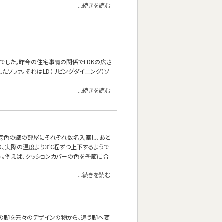
...続きを読む
でした。昨今の住宅事情の関係でLDKの広さ
ソファ。それはLD（リビングダイニング）ソ
...続きを読む
と寒色の壁の部屋にそれぞれ数名入室し、あと
り、実際の温度より3℃程ずつ上下するようで
。例えば、クッションカバーの色を季節に合
...続きを読む
ァの脚を元々のデザインの物から、違う脚へ変