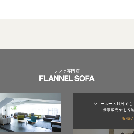
ソファ専門店
ショールーム以外でも
催事販売会を各
販売