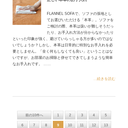
FLANNEL SOFAで、ソファの張地とし
てお選びいただける「本革」。ソファを
ご検討の際、本革は扱いが難しそうだっ
たり、お手入れ方法が分からなかったり
といった印象が強く、避けていらっしゃる方が多いのではな
いでしょうか？しかし、本革は日常的に特別なお手入れを必
要としません。「全く何もしなくても良い」ということはな
いですが、お部屋のお掃除と併せてできてしまうような簡単
なお手入れです。 ……
...続きを読む
前の10件へ
1
2
3
4
5
6
7
8
9
10
11
12
13