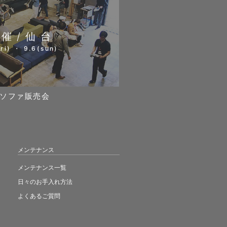
開催/仙台
ri) ・ 9.6(sun)
ソファ販売会
メンテナンス
メンテナンス一覧
日々のお手入れ方法
よくあるご質問