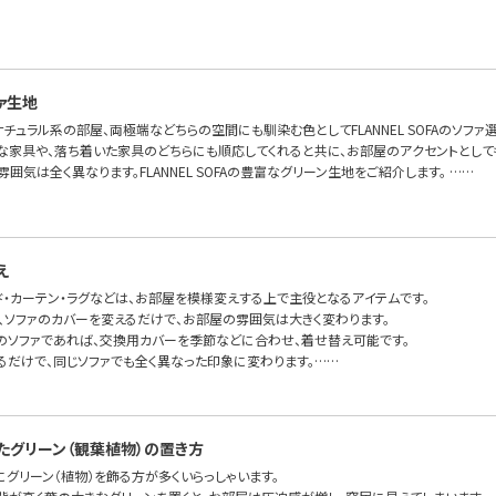
ァ生地
チュラル系の部屋、両極端などちらの空間にも馴染む色としてFLANNEL SOFAのソフ
な家具や、落ち着いた家具のどちらにも順応してくれると共に、お部屋のアクセントとして
雰囲気は全く異なります。FLANNEL SOFAの豊富なグリーン生地をご紹介します。 ……
え
ド・カーテン・ラグなどは、お部屋を模様変えする上で主役となるアイテムです。
で、ソファのカバーを変えるだけで、お部屋の雰囲気は大きく変わります。
のソファであれば、交換用カバーを季節などに合わせ、着せ替え可能です。
るだけで、同じソファでも全く異なった印象に変わります。……
たグリーン（観葉植物）の置き方
グリーン（植物）を飾る方が多くいらっしゃいます。