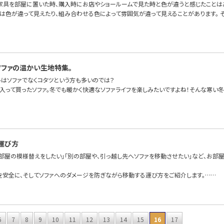
家具を部屋に置いた時、購入時にお店やショールームで見た時と色が違うと感じたことは
は色が違って見えたり、組み合わせる色によって雰囲気が違って見えることがあります。 
ソファの温かい生地特集。
冬はソファでなくコタツという方も多いのでは？
に入って買ったソファ。冬でも暖かく快適なソファライフを楽しみたいですよね！そんな寒い冬
運び方
て部屋の模様替えをしたい」「別の部屋や、引っ越し先へソファを移動させたい」など、お部
を安全に、そしてソファへのダメージを防ぎながら移動する運び方をご紹介します。……
6
7
8
9
10
11
12
13
14
15
16
17