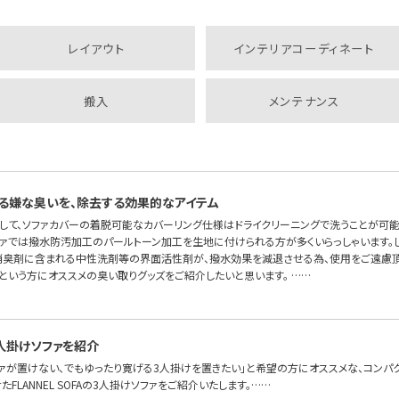
レイアウト
インテリアコーディネート
搬入
メンテナンス
る嫌な臭いを、除去する効果的なアイテム
して、ソファカバーの着脱可能なカバーリング仕様はドライクリーニングで洗うことが可
ソファでは撥水防汚加工のパールトーン加工を生地に付けられる方が多くいらっしゃいます。
消臭剤に含まれる中性洗剤等の界面活性剤が、撥水効果を減退させる為、使用をご遠慮頂
という方にオススメの臭い取りグッズをご紹介したいと思います。 ……
人掛けソファを紹介
ファが置けない、でもゆったり寛げる3人掛けを置きたい」と希望の方にオススメな、コンパ
FLANNEL SOFAの3人掛けソファをご紹介いたします。……