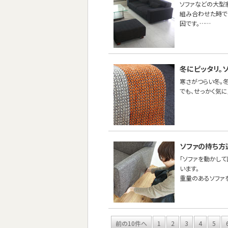
ソファなどの大型
組み合わせた時で
因です。……
冬にピッタリ。
寒さがつらい冬。
でも、せっかく気
ソファの持ち方
「ソファを動かし
います。
重量のあるソファ
前の10件へ
1
2
3
4
5