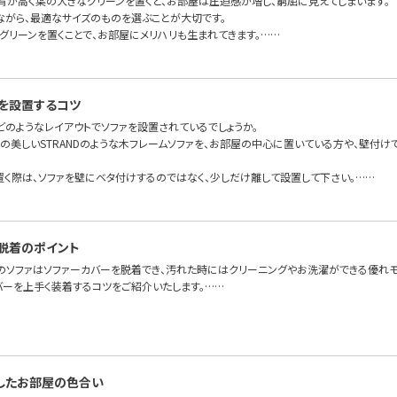
背が高く葉の大きなグリーンを置くと、お部屋は圧迫感が増し、窮屈に見えてしまいます。
ながら、最適なサイズのものを選ぶことが大切です。
グリーンを置くことで、お部屋にメリハリも生まれてきます。……
を設置するコツ
どのようなレイアウトでソファを設置されているでしょうか。
面の美しいSTRANDのような木フレームソファを、お部屋の中心に置いている方や、壁付
置く際は、ソファを壁にベタ付けするのではなく、少しだけ離して設置して下さい。……
脱着のポイント
のソファはソファーカバーを脱着でき、汚れた時にはクリーニングやお洗濯ができる優れモ
バーを上手く装着するコツをご紹介いたします。……
したお部屋の色合い