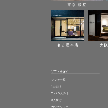
東京 銀座
名古屋本店
大
ソファを探す
ソファ一覧
1人掛け
2〜2.5人掛け
3人掛け
カウチソファ