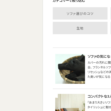
カテゴリーで絞り込む
ソファ選びのコツ
生地
ソファの気にな
カバーの汚れに関
合、 フランネル
リセッシュなどの
た臭いが気になる
コンパクトな3
「あまり大きいソ
タイリッシュに魅せた