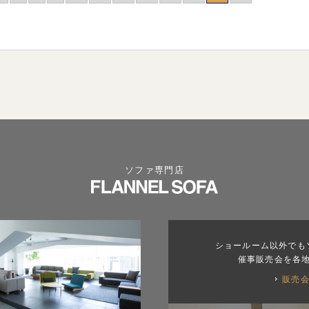
ソファ専門店
ショールーム以外でも
催事販売会を各
販売