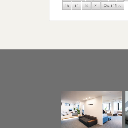
18
19
20
21
次の10件へ