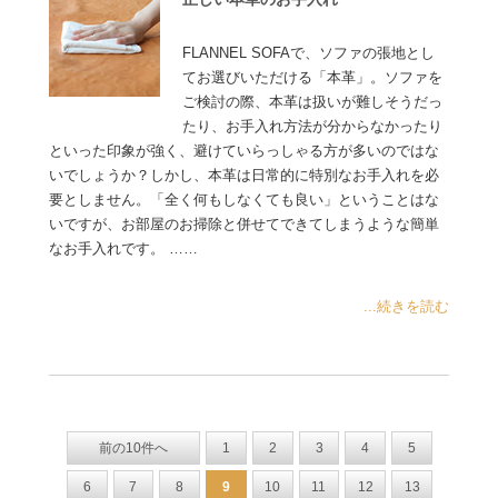
FLANNEL SOFAで、ソファの張地とし
てお選びいただける「本革」。ソファを
ご検討の際、本革は扱いが難しそうだっ
たり、お手入れ方法が分からなかったり
といった印象が強く、避けていらっしゃる方が多いのではな
いでしょうか？しかし、本革は日常的に特別なお手入れを必
要としません。「全く何もしなくても良い」ということはな
いですが、お部屋のお掃除と併せてできてしまうような簡単
なお手入れです。 ……
...続きを読む
前の10件へ
1
2
3
4
5
6
7
8
9
10
11
12
13