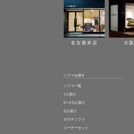
名古屋本店
大
ソファを探す
ソファ一覧
1人掛け
2〜2.5人掛け
3人掛け
カウチソファ
コーナーセット