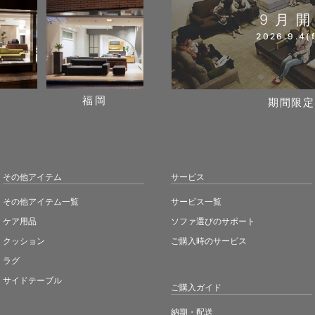
9月
2026.9.4(f
阪
福岡
期間限定
その他アイテム
サービス
その他アイテム一覧
サービス一覧
ケア用品
ソファ選びのサポート
クッション
ご購入時のサービス
ラグ
サイドテーブル
ご購入ガイド
納期・配送