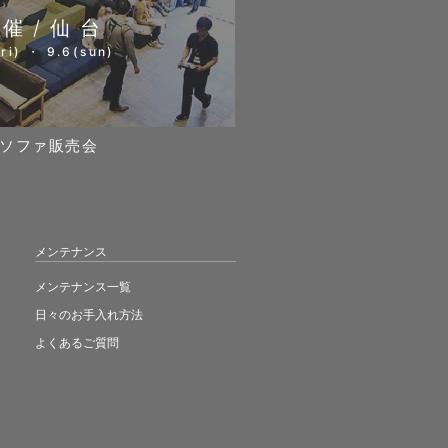
開催/仙台
ri) ・ 9.6(sun)
ソファ販売会
メンテナンス
メンテナンス一覧
日々のお手入れ方法
よくあるご質問