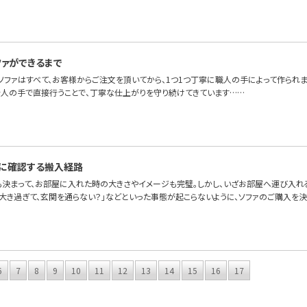
ファができるまで
OFAのソファはすべて、お客様からご注文を頂いてから、1つ1つ丁寧に職人の手によって作ら
を人の手で直接行うことで、丁寧な仕上がりを守り続けてきています……
に確認する搬入経路
も決まって、お部屋に入れた時の大きさやイメージも完璧。しかし、いざお部屋へ運び入れ
が大き過ぎて、玄関を通らない？」などといった事態が起こらないように、ソファのご購入を
6
7
8
9
10
11
12
13
14
15
16
17