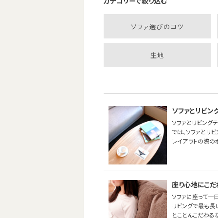
カテゴリーで絞り込む
ソファ選びのコツ
生地
ソファとリビン
ソファとリビング
では、ソファとリ
レイアウトの際の
座り心地にこだ
ソファに座って一
リビングで最も長
とことんこだわる