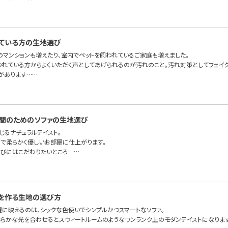
ている方の生地選び
のマンションも増えたり、室内でペットを飼われているご家庭も増えました。
われている方からよくいただく声としてあげられるのが汚れのこと。汚れ対策としてフェイ
があります……
間のためのソファの生地選び
じるナチュラルテイスト。
で柔らかく優しいお部屋に仕上がります。
びにはこだわりたいところ……
を作る生地の選び方
屋に映えるのは、シックな色使いでシンプルかつスマートなソファ。
らかな光を合わせるとスウィートルームのようなワンランク上のモダンテイストになりま