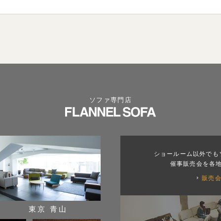
ソファ専門店
ショールーム以外でも
催事販売会を各
販売
東京 青山