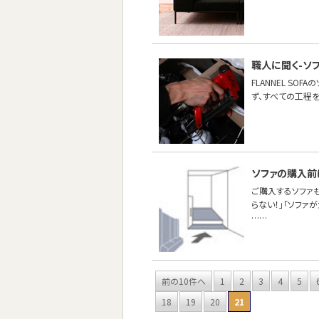
職人に聞く-ソ
FLANNEL S
ず、すべての工程
ソファの購入前
ご購入するソファ
らない！」「ソファ
……
前の10件へ
1
2
3
4
5
18
19
20
21