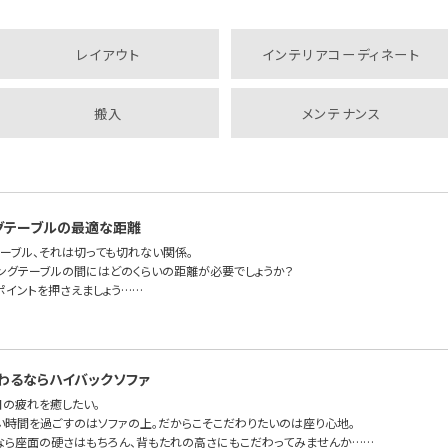
レイアウト
インテリアコーディネート
搬入
メンテナンス
グテーブルの最適な距離
テーブル、それは切っても切れない関係。
ビングテーブルの間にはどのくらいの距離が必要でしょうか？
ポイントを押さえましょう……
わるならハイバックソファ
日の疲れを癒したい。
い時間を過ごすのはソファの上。だからこそこだわりたいのは座り心地。
なら座面の硬さはもちろん、背もたれの高さにもこだわってみませんか……