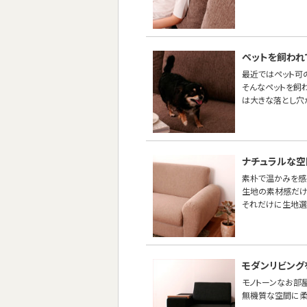
ペットを飼われ
最近ではペット可
そんなペットを飼
は大きな落とし穴
ナチュラルな空
素朴で温かみを感
生地の素材感だけ
それだけに生地選
モダンリビング
モノトーンなお部
無機質な空間に柔