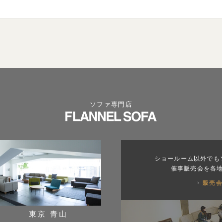
ソファ専門店
ショールーム以外でも
催事販売会を各
販売
東京 青山