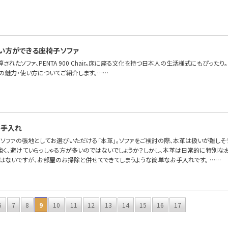
…
い方ができる座椅子ソファ
算されたソファ、PENTA 900 Chair。床に座る文化を持つ日本人の生活様式にもぴっ
Chairの魅力・使い方についてご紹介します。……
お手入れ
OFAで、ソファの張地としてお選びいただける「本革」。ソファをご検討の際、本革は扱いが難
強く、避けていらっしゃる方が多いのではないでしょうか？しかし、本革は日常的に特別なお
とはないですが、お部屋のお掃除と併せてできてしまうような簡単なお手入れです。 ……
6
7
8
9
10
11
12
13
14
15
16
17