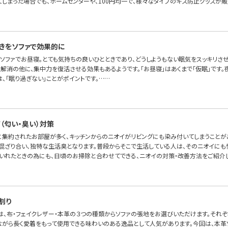
てしまった場合でも、ホームセンターや、100円均一で、様々なタイプのキズ防止グッズが販
きをソファで効果的に
ソファでお昼寝。とても気持ちの良いひとときであり、どうしようもない眠気をスッキリさ
解消の他に、集中力を復活させる効果もあるようです。「お昼寝」はあくまで「仮眠」です。
、「眠り過ぎない」ことがポイントです。……
（匂い・臭い）対策
室に集約されたお部屋が多く、キッチンからのニオイがリビングにも染み付いてしまうことが
混ざり合い、独特な生活臭となります。普段からそこで生活している人は、そのニオイにも
いれたときの為にも、日頃のお掃除と合わせてできる、ニオイの対策・改善方法をご紹介し
割り
OFAでは、布・フェイクレザー・本革の３つの種類からソファの張地をお選びいただけます。そ
ながら長く愛着をもって使用できる味わいのある逸品として人気があります。今回は、本革