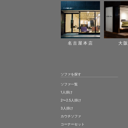
名古屋本店
大
ソファを探す
ソファ一覧
1人掛け
2〜2.5人掛け
3人掛け
カウチソファ
コーナーセット