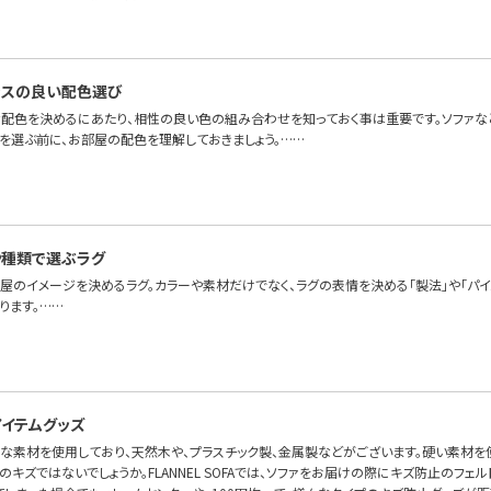
ンスの良い配色選び
配色を決めるにあたり、相性の良い色の組み合わせを知っておく事は重要です。ソファな
色を選ぶ前に、お部屋の配色を理解しておきましょう。……
や種類で選ぶラグ
部屋のイメージを決めるラグ。カラーや素材だけでなく、ラグの表情を決める「製法」や「パ
ります。……
イテムグッズ
々な素材を使用しており、天然木や、プラスチック製、金属製などがございます。硬い素材を
キズではないでしょうか。FLANNEL SOFAでは、ソファをお届けの際にキズ防止のフェ