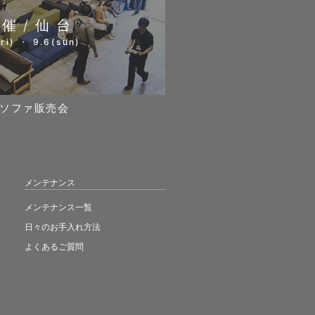
開催/仙台
ri) ・ 9.6(sun)
ソファ販売会
メンテナンス
メンテナンス一覧
日々のお手入れ方法
よくあるご質問