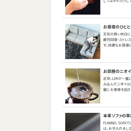
してはがれたりし
お昼寝のひとと
天気の良い休日に
疲労回復・ストレス
す。快適なお昼寝は
お部屋のニオイ
近年、LDKが一
み込んだニオイは
屋にお客様を招き
本革ソファの革
FLANNEL S
は、お手入れをし