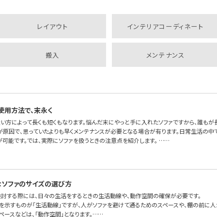
レイアウト
インテリアコーディネート
搬入
メンテナンス
使用方法で、末永く
扱い方によって長くも短くもなります。悩んだ末にやっと手に入れたソファですから、誰もが
が原因で、思っていたよりも早くメンテナンスが必要となる場合が有ります。日常生活の中で
が可能です。では、実際にソファを扱うときの注意点を紹介します。 ……
ソファのサイズの選び方
検討する際には、日々の生活をするときの生活動線や、動作空間の確保が必要です。
を示すものが「生活動線」ですが、人がソファを避けて通るためのスペースや、棚の前に人
ペースなどは、「動作空間」となります。……