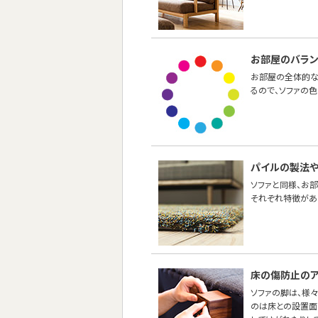
お部屋のバラ
お部屋の全体的な
るので、ソファの
パイルの製法
ソファと同様、お
それぞれ特徴があ
床の傷防止のア
ソファの脚は、様
のは床との設置面の