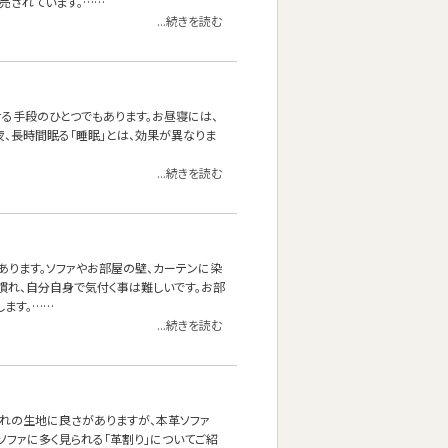
売されています。……
...続きを読む
せる手段のひとつでもあります。お昼寝には、
夜、長時間眠る「睡眠」とは、効果が異なりま
...続きを読む
あります。ソファやお部屋の壁、カーテンに染
慣れ、自分自身で気付く事は難しいです。お部
ます。……
...続きを読む
れぞれの生地に良さがありますが、本革ソファ
ソファに多く見られる「革割り」についてご紹