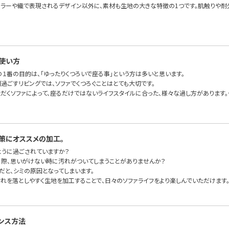
カラーや織で表現されるデザイン以外に、素材も生地の大きな特徴の1つです。肌触りや耐
使い方
の１番の目的は、「ゆったりくつろいで座る事」という方は多いと思います。
過ごすリビングでは、ソファでくつろぐことはとても大切です。
ただくソファによって、座るだけではないライフスタイルに合った、様々な過し方があります。
策にオススメの加工。
ように過ごされていますか？
る際、思いがけない時に汚れがついてしまうことがありませんか？
だと、シミの原因となってしまいます。
汚れを落としやすく生地を加工することで、日々のソファライフをより楽しんでいただけます
ンス方法