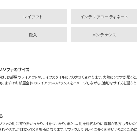
レイアウト
インテリアコーディネート
搬入
メンテナンス
いソファのサイズ
は、お部屋のレイアウトや、ライフスタイルにより大きく変わります。実際にソファが届くと、「
も、まずはお部屋全体のレイアウトのバランスをイメージしながら、適切なサイズを選ぶと
る
、ソファの肘に寄り掛かったり、肘をついたり。または、肘を枕代わりに寝転がる方も多いの
擦れや汚れが目立ってくる場所になります。ソファをよりキレイに長くお使いいただくため