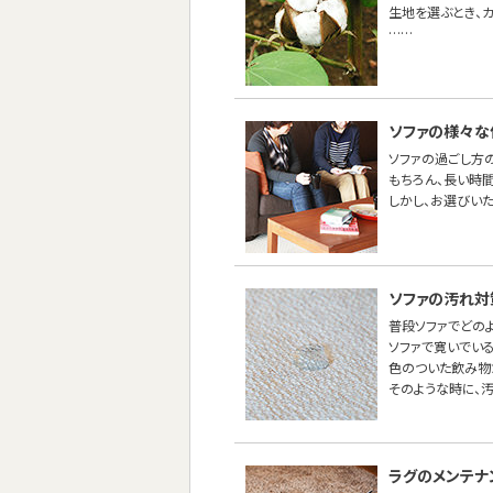
生地を選ぶとき、
……
ソファの様々な
ソファの過ごし方
もちろん、長い時間
しかし、お選びい
ソファの汚れ対
普段ソファでどの
ソファで寛いでい
色のついた飲み物
そのような時に、
ラグのメンテナ