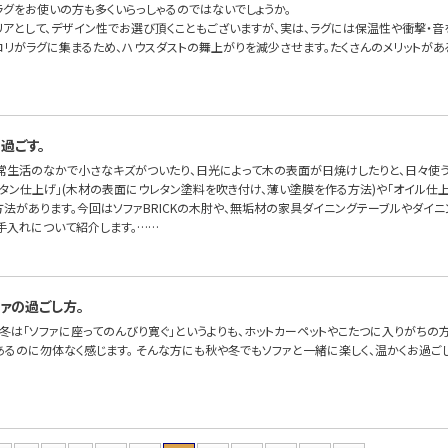
ラグをお使いの方も多くいらっしゃるのではないでしょうか。
リアとして、デザイン性でお選び頂くこともございますが、実は、ラグには保温性や衝撃・音
コリがラグに集まるため、ハウスダストの舞上がりを減少させます。たくさんのメリットが
過ごす。
常生活のなかで小さなキズがついたり、日光によって木の表面が日焼けしたりと、日々使う
レタン仕上げ」(木材の表面にウレタン塗料を吹き付け、薄い塗膜を作る方法)や「オイル仕
方法があります。今回はソファBRICKの木肘や、無垢材の家具ダイニングテーブルやダイ
手入れについて紹介します。……
ァの過ごし方。
冬は「ソファに座ってのんびり寛ぐ」というよりも、ホットカーペットやこたつに入りがちの
あるのに勿体なく感じます。 そんな方にも秋や冬でもソファと一緒に楽しく、温かくお過ご