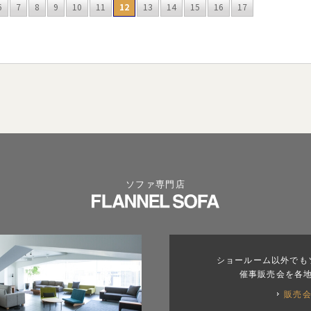
6
7
8
9
10
11
12
13
14
15
16
17
ソファ専門店
ショールーム以外でも
催事販売会を各
販売