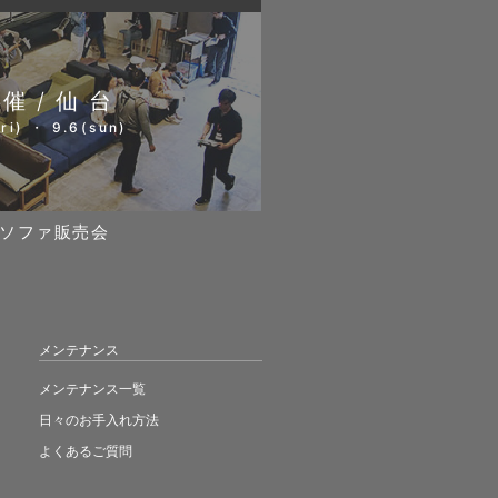
開催/仙台
ri) ・ 9.6(sun)
ソファ販売会
メンテナンス
メンテナンス一覧
日々のお手入れ方法
よくあるご質問