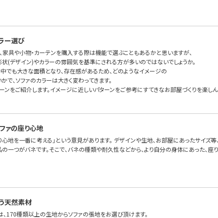
ラー選び
、家具や小物・カーテンを購入する際は機能で選ぶこともあるかと思いますが、
形状(デザイン)やカラーの雰囲気を基準にされる方が多いのではないでしょうか。
の中でも大きな面積となり、存在感があるため、どのようなイメージの
かで、ソファのカラーは大きく変わってきます。
ターンをご紹介します。イメージに近しいパターンをご参考にすてきなお部屋づくりを楽しん
ファの座り心地
り心地を一番に考える」という意見があります。 デザインや生地、お部屋にあったサイズ等
品の一つがバネです。そこで、バネの種類や耐久性などから、より自分の身体にあった、座り心
う天然素材
FAでは、170種類以上の生地からソファの張地をお選び頂けます。