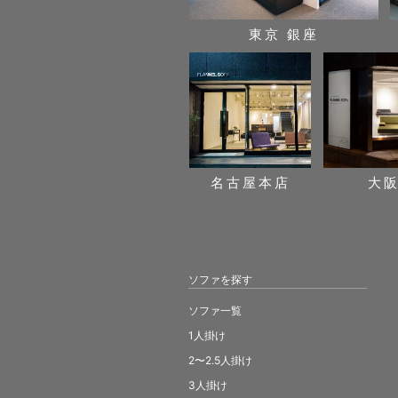
東京 銀座
名古屋本店
大
ソファを探す
ソファ一覧
1人掛け
2〜2.5人掛け
3人掛け