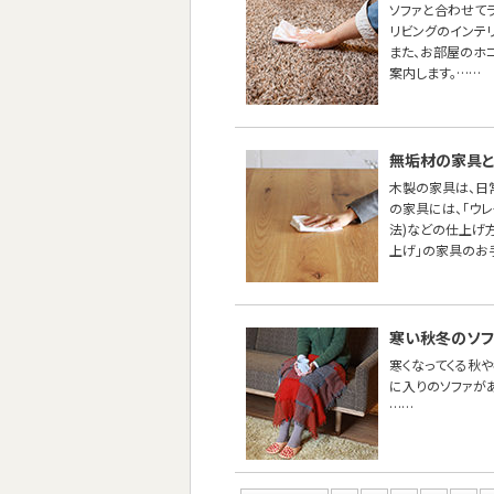
ソファと合わせて
リビングのインテ
また、お部屋のホ
案内します。……
無垢材の家具と
木製の家具は、日
の家具には、「ウ
法)などの仕上げ
上げ」の家具のお
寒い秋冬のソフ
寒くなってくる秋や
に入りのソファが
……