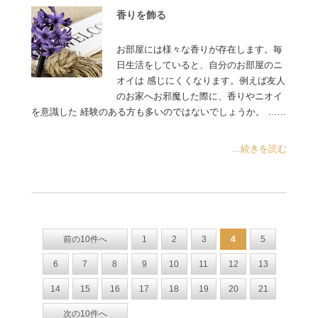
香りを飾る
お部屋には様々な香りが存在します。毎
日生活をしていると、自分のお部屋のニ
オイは 感じにくくなります。例えば友人
のお家へお邪魔した際に、香りやニオイ
を意識した 経験のある方も多いのではないでしょうか。 ……
...続きを読む
前の10件へ
1
2
3
4
5
6
7
8
9
10
11
12
13
14
15
16
17
18
19
20
21
次の10件へ