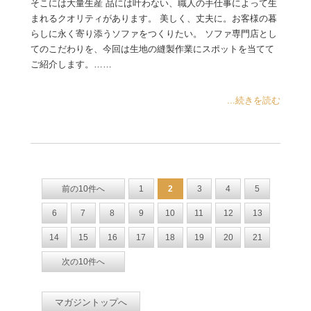
そこには大量生産 品には叶わない、職人の手仕事によって生
まれるクオリティがあります。 美しく、丈夫に。お客様の暮
らしに永く寄り添うソファをつくりたい。 ソファ専門店とし
てのこだわりを、今回は生地の縫製作業にスポットを当てて
ご紹介します。……
...続きを読む
前の10件へ
1
2
3
4
5
6
7
8
9
10
11
12
13
14
15
16
17
18
19
20
21
次の10件へ
マガジントップへ