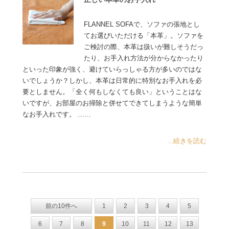
FLANNEL SOFAで、ソファの張地とし
てお選びいただける「本革」。ソファを
ご検討の際、本革は扱いが難しそうだっ
たり、お手入れ方法が分からなかったり
といった印象が強く、避けていらっしゃる方が多いのではな
いでしょうか？しかし、本革は日常的に特別なお手入れを必
要としません。「全く何もしなくても良い」ということはな
いですが、お部屋のお掃除と併せてできてしまうような簡単
なお手入れです。 ……
...続きを読む
前の10件へ
1
2
3
4
5
6
7
8
9
10
11
12
13