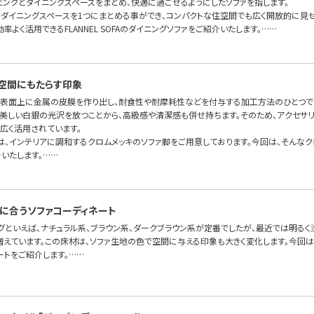
ビングとダイニングスペースをまとめ、快適に過ごせるようにしたソファを指します。
・ダイニングスペースを1つにまとめる事ができ、コンパクトな住空間でも広く開放的に見
率よく活用できるFLANNEL SOFAのダイニングソファをご紹介いたします。……
空間にもたらす印象
の表面上に金属の皮膜を作り出し、耐食性や耐摩耗性などを付与する加工方法のひとつで
美しい白銀の光沢を放つことから、高級感や清潔感も併せ持ちます。そのため、アクセサリ
広く活用されています。
OFAでは、インテリアに調和するクロムメッキのソファ脚をご用意しております。今回は、そん
いたします。……
に合うソファコーディネート
グといえば、ナチュラル系、ブラウン系、ダークブラウン系が定番でしたが、最近では明るく
増えています。この床材は、ソファ生地の色で空間に与える印象も大きく変化します。今回
ートをご紹介します。……