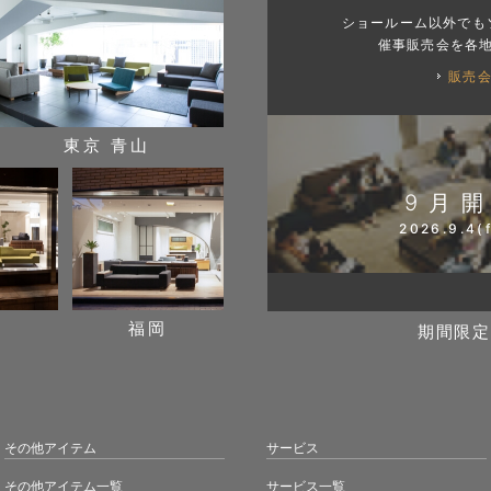
ショールーム以外でも
催事販売会を各
販売
東京 青山
9月
2026.9.4(f
阪
福岡
期間限定
その他アイテム
サービス
その他アイテム一覧
サービス一覧