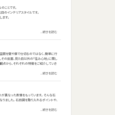
イルのことです。
目のインテリアスタイルです。
します。
...続きを読む
の空間を壁や扉で仕切るのではなく、簡単に行
しその反面、見た目以外の「住み心地」に関し
の観点から、それぞれの特徴をご紹介していき
...続きを読む
れが異なった表情をもっています。 そんな石
なりました。 石目調を取り入れるポイントや、
...続きを読む