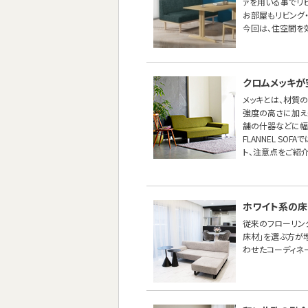
ァを用いる事でリ
お部屋もリビング
今回は、住空間を効
クロムメッキが
メッキとは、材質
強度の高さに加え
舗の什器などに幅
FLANNEL S
ト、注意点をご紹介
ホワイト系の床
従来のフローリン
床材」を選ぶ方が
わせたコーディネ