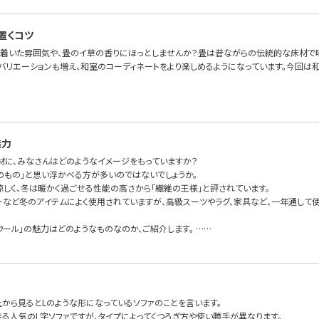
置くコツ
ち着いた雰囲気や、畳のイ草の香りにほっとしませんか？畳は昔ながらの伝統的な床材で
バリエーションも増え、和室のコーディネートをより楽しめるようになっています。今回は和
魅力
素材に、みなさんはどのようなイメージをもっていますか？
冬のもの」と思い浮かべる方が多いのではないでしょうか。
涼しく、冬は暖かく過ごせる性能の高さから「繊維の王様」と評されています。
ーなど冬のアイテムによく使用されていますが、高級スーツやラグ、家具など、一年通して
ウール」の魅力はどのようなものなのか、ご紹介します。 ……
上から見るとLのような形になっているソファのことを言います。
きる人気のL字ソファですが、タイプによってくつろぎ方や使い勝手が異なります。