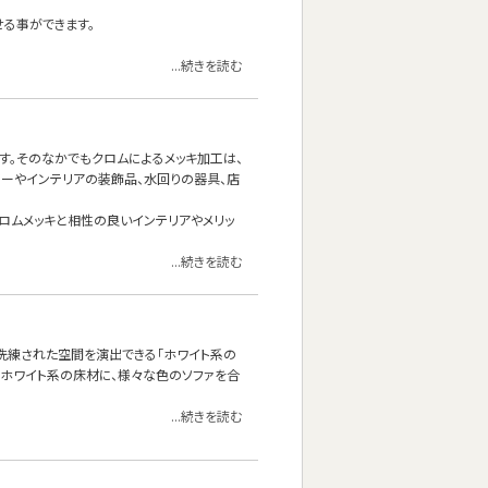
せる事ができます。
...続きを読む
す。そのなかでもクロムによるメッキ加工は、
ーやインテリアの装飾品、水回りの器具、店
なクロムメッキと相性の良いインテリアやメリッ
...続きを読む
洗練された空間を演出できる「ホワイト系の
はホワイト系の床材に、様々な色のソファを合
...続きを読む