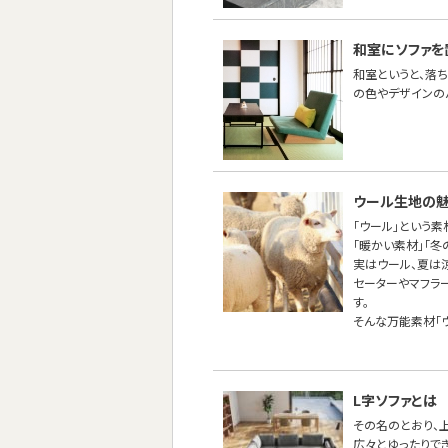
和室にソファを
和室というと、落
の色やデザインの
ウール生地の
「ウール」という
「暖かい素材」「
実はウール、夏は
セーターやマフラ
す。
そんな万能素材「
L字ソファとは
その名のとおり、
広々とゆったりで