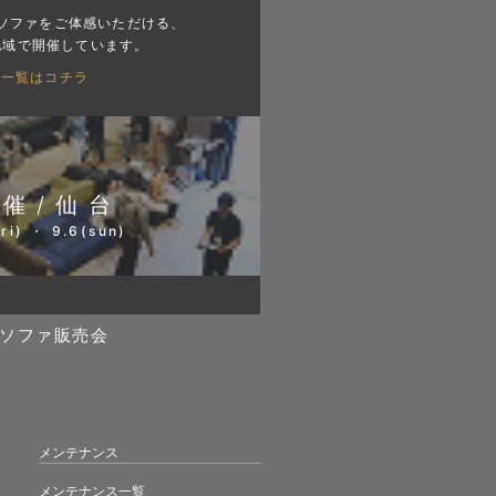
ソファをご体感いただける、
地域で開催しています。
会一覧はコチラ
開催/仙台
ri) ・ 9.6(sun)
ソファ販売会
メンテナンス
メンテナンス一覧