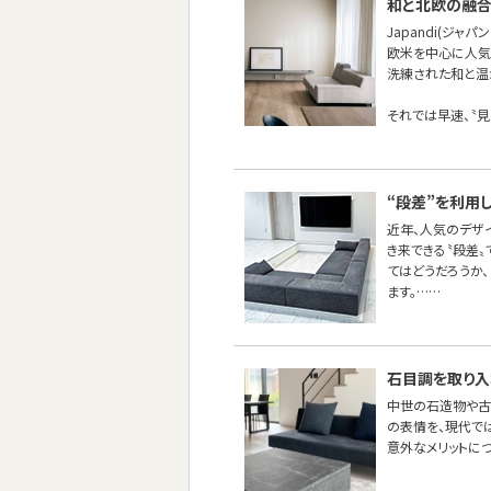
和と北欧の融合ス
Japandi(ジャパ
欧米を中心に人気
洗練された和と温か
それでは早速、〝見
“段差”を利用
近年、人気のデザ
き来できる〝段差
てはどうだろうか
ます。……
石目調を取り入
中世の石造物や古
の表情を、現代で
意外なメリットに