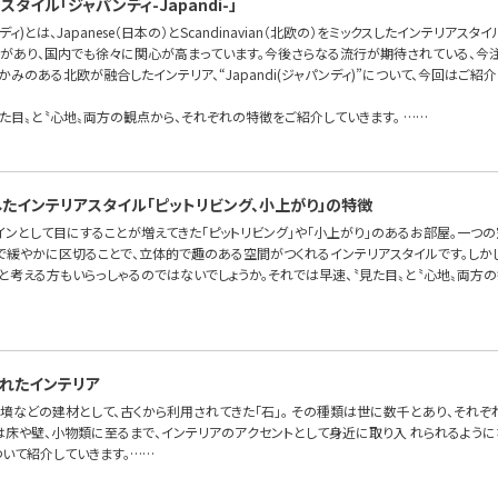
タイル「ジャパンディ-Japandi-」
ンディ)とは、Japanese（日本の）とScandinavian（北欧の）をミックスしたインテリアスタ
があり、国内でも徐々に関心が高まっています。今後さらなる流行が期待されている、今注
みのある北欧が融合したインテリア、“Japandi(ジャパンディ)”について、今回はご紹介
た目〟と〝心地〟両方の観点から、それぞれの特徴をご紹介していきます。 ……
したインテリアスタイル「ピットリビング、小上がり」の特徴
インとして目にすることが増えてきた「ピットリビング」や「小上がり」のあるお部屋。一つ
〟で緩やかに区切ることで、立体的で趣のある空間がつくれるインテリアスタイルです。しか
、と考える方もいらっしゃるのではないでしょうか。それでは早速、〝見た目〟と〝心地〟両方
れたインテリア
墳などの建材として、古くから利用されてきた「石」。 その種類は世に数千とあり、それぞ
は床や壁、小物類に至るまで、インテリアのアクセントとして身近に取り入 れられるように
ついて紹介していきます。……