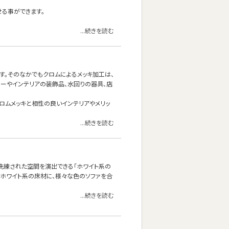
せる事ができます。
...続きを読む
す。そのなかでもクロムによるメッキ加工は、
ーやインテリアの装飾品、水回りの器具、店
なクロムメッキと相性の良いインテリアやメリッ
...続きを読む
洗練された空間を演出できる「ホワイト系の
はホワイト系の床材に、様々な色のソファを合
...続きを読む