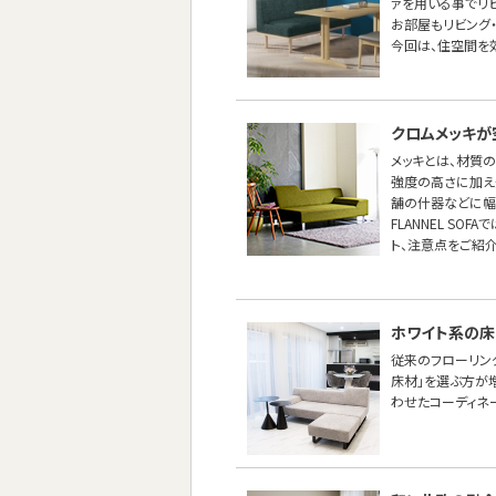
ァを用いる事でリ
お部屋もリビング
今回は、住空間を効
クロムメッキが
メッキとは、材質
強度の高さに加え
舗の什器などに幅
FLANNEL S
ト、注意点をご紹介
ホワイト系の床
従来のフローリン
床材」を選ぶ方が
わせたコーディネ