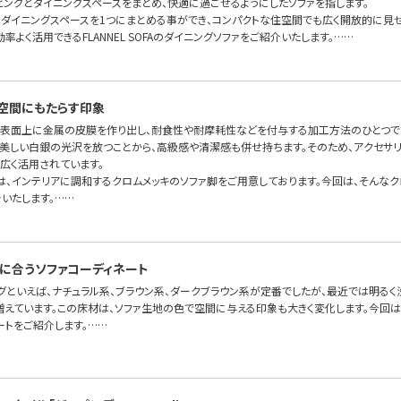
ビングとダイニングスペースをまとめ、快適に過ごせるようにしたソファを指します。
・ダイニングスペースを1つにまとめる事ができ、コンパクトな住空間でも広く開放的に見
率よく活用できるFLANNEL SOFAのダイニングソファをご紹介いたします。……
空間にもたらす印象
の表面上に金属の皮膜を作り出し、耐食性や耐摩耗性などを付与する加工方法のひとつで
美しい白銀の光沢を放つことから、高級感や清潔感も併せ持ちます。そのため、アクセサリ
広く活用されています。
OFAでは、インテリアに調和するクロムメッキのソファ脚をご用意しております。今回は、そん
いたします。……
に合うソファコーディネート
グといえば、ナチュラル系、ブラウン系、ダークブラウン系が定番でしたが、最近では明るく
増えています。この床材は、ソファ生地の色で空間に与える印象も大きく変化します。今回
ートをご紹介します。……