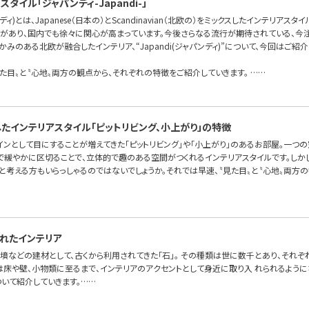
タイル「ジャパンディ-Japandi-」
ンディ)とは、Japanese（日本の）とScandinavian（北欧の）をミックスしたインテリアスタ
があり、国内でも徐々に関心が高まっています。今後さらなる流行が期待されている、今注
みのある北欧が融合したインテリア、“Japandi(ジャパンディ)”について、今回はご紹介
た目〟と〝心地〟両方の観点から、それぞれの特徴をご紹介していきます。 ……
したインテリアスタイル「ピットリビング、小上がり」の特徴
インとして目にすることが増えてきた「ピットリビング」や「小上がり」のあるお部屋。一つ
〟で緩やかに区切ることで、立体的で趣のある空間がつくれるインテリアスタイルです。しか
、と考える方もいらっしゃるのではないでしょうか。それでは早速、〝見た目〟と〝心地〟両方
れたインテリア
墳などの建材として、古くから利用されてきた「石」。 その種類は世に数千とあり、それぞ
は床や壁、小物類に至るまで、インテリアのアクセントとして身近に取り入 れられるように
ついて紹介していきます。……