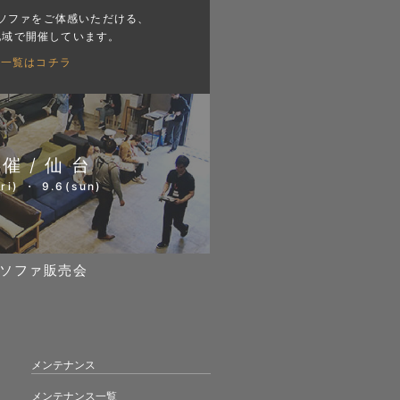
ソファをご体感いただける、
地域で開催しています。
会一覧はコチラ
開催/仙台
ri) ・ 9.6(sun)
ソファ販売会
メンテナンス
メンテナンス一覧