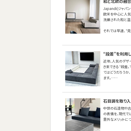
和と北欧の融合ス
Japandi(ジャパ
欧米を中心に人気
洗練された和と温か
それでは早速、〝見
“段差”を利用
近年、人気のデザ
き来できる〝段差
てはどうだろうか
ます。……
石目調を取り入
中世の石造物や古
の表情を、現代で
意外なメリットに