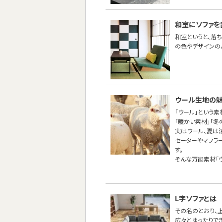
和室にソファを
和室というと、落
の色やデザインの
ウール生地の
「ウール」という
「暖かい素材」「
実はウール、夏は
セーターやマフラ
す。
そんな万能素材「
L字ソファとは
その名のとおり、
広々とゆったりで