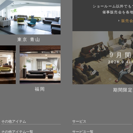
ショールーム以外でも
催事販売会を各
販売
東京 青山
9月
2026.9.4(f
阪
福岡
期間限定
その他アイテム
サービス
その他アイテム一覧
サービス一覧