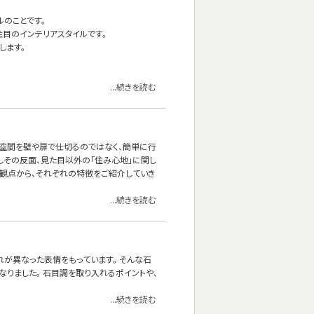
イルのことです。
目のインテリアスタイルです。
します。
...続きを読む
の空間を壁や扉で仕切るのではなく、簡単に行
しその反面、見た目以外の「住み心地」に関し
の観点から、それぞれの特徴をご紹介していき
...続きを読む
れが異なった表情をもっています。 そんな石
なりました。 石目調を取り入れるポイントや、
...続きを読む