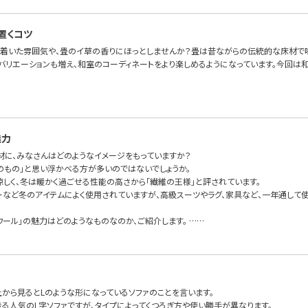
置くコツ
ち着いた雰囲気や、畳のイ草の香りにほっとしませんか？畳は昔ながらの伝統的な床材で
バリエーションも増え、和室のコーディネートをより楽しめるようになっています。今回は和
魅力
素材に、みなさんはどのようなイメージをもっていますか？
冬のもの」と思い浮かべる方が多いのではないでしょうか。
涼しく、冬は暖かく過ごせる性能の高さから「繊維の王様」と評されています。
ーなど冬のアイテムによく使用されていますが、高級スーツやラグ、家具など、一年通して
ウール」の魅力はどのようなものなのか、ご紹介します。 ……
上から見るとLのような形になっているソファのことを言います。
きる人気のL字ソファですが、タイプによってくつろぎ方や使い勝手が異なります。