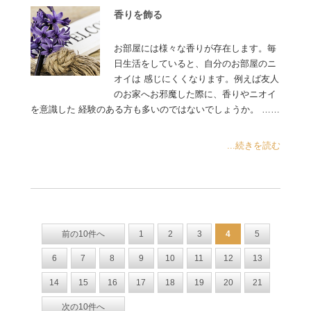
香りを飾る
お部屋には様々な香りが存在します。毎
日生活をしていると、自分のお部屋のニ
オイは 感じにくくなります。例えば友人
のお家へお邪魔した際に、香りやニオイ
を意識した 経験のある方も多いのではないでしょうか。 ……
...続きを読む
前の10件へ
1
2
3
4
5
6
7
8
9
10
11
12
13
14
15
16
17
18
19
20
21
次の10件へ