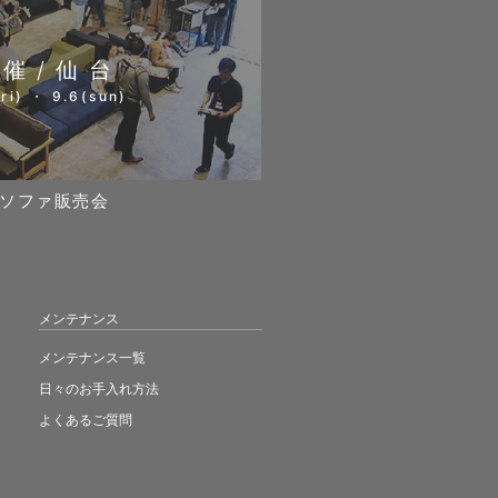
開催/仙台
ri) ・ 9.6(sun)
ソファ販売会
メンテナンス
メンテナンス一覧
日々のお手入れ方法
よくあるご質問