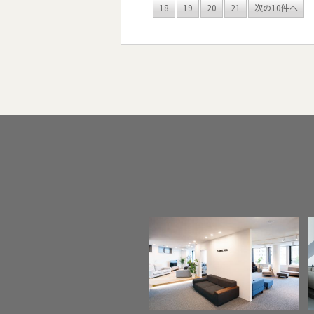
18
19
20
21
次の10件へ