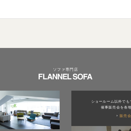
ソファ専門店
ショールーム以外でも
催事販売会を各
販売