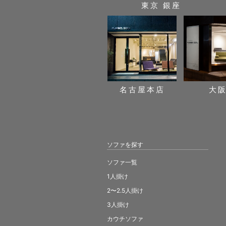
東京 銀座
名古屋本店
大
ソファを探す
ソファ一覧
1人掛け
2〜2.5人掛け
3人掛け
カウチソファ