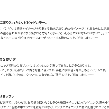
に取り入れたい、ビビッドカラー。
く中で、『色』は感情やイメージを喚起する働きがあり、色からイメージされるものには具
色の組み合わせが多くなり悩まれる方もたくさんいらっしゃるのではないではないでしょうか
気なイメージのビビットカラーでコーディネートする際のコツをご紹介します。……
適な使い方
ショップで見かけるソファには、クッションが置いてあることが多くあります。
トにしたり、気分によって好きな色に変えたり、手軽に模様替えを楽しめるアイテムです。
ライフを過ごすために、クッションの有効的なご使用方法をご紹介します。 ……
せるソファ
レビを見てくつろいだり、お客様を招いたりと多くの役割を持つリビングダイニング。家の中
ングという空間の中でソファを壁際ではなくリビングとダイニングの間に配置されている事