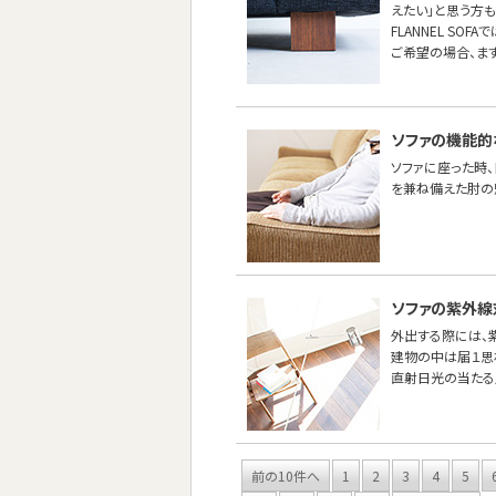
えたい」と思う方も
FLANNEL SO
ご希望の場合、ま
ソファの機能的
ソファに座った時
を兼ね備えた肘の
ソファの紫外線
外出する際には、紫
建物の中は届１思
直射日光の当たる
前の10件へ
1
2
3
4
5