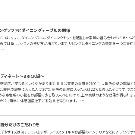
ングソファとダイニングテーブルの関係
グには、ソファ、ダイニングには、ダイニングセットを配置した家具の組み合わせがほとんど
最近では新しいソファの使い方が増えています。リビングとダイニングの機能を一つに集約した
……
ディネート〜BRICK編～
体感温度が変わるという話があります。例えば実際の温度を26℃にし、暖色の壁の部屋
と、暖色の部屋に入った人は30℃、寒色の部屋に入った人は22℃と答えたそうです。つま
ような寒色系の小物をお部屋に少し取り入れるだけで、上の実験のような効果が得られます
だくと、簡単に体感温度を下げる効果を得られます。……
自分だけのこだわりを
の形やサイズは決まっていますが、ライフスタイルやお部屋のインテリアなどによってソフ