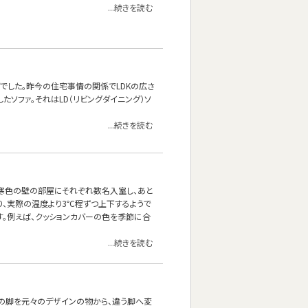
...続きを読む
でした。昨今の住宅事情の関係でLDKの広さ
ソファ。それはLD（リビングダイニング）ソ
...続きを読む
と寒色の壁の部屋にそれぞれ数名入室し、あと
り、実際の温度より3℃程ずつ上下するようで
。例えば、クッションカバーの色を季節に合
...続きを読む
ァの脚を元々のデザインの物から、違う脚へ変