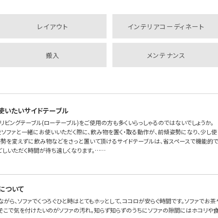
レイアウト
インテリアコーディネート
搬入
メンテナンス
使いたいサイドテーブル
リビングテーブル(ローテーブル)をご使用の方も多くいらっしゃるのではないでしょうか。
をソファと一緒にお使いいただく際に、飲み物を置く・取る動作が、前傾姿勢になり、少し使
姿勢を変えずに飲み物などをさっと置いて頂けるサイドテーブルは、省スペースで機能的です
ごしいただく時間が待ち遠しくなります。……
について
ながら、ソファでくつろぐひと時はとてもホッとして、ココロが安らぐ時間です。ソファでお
。そこで気を付けたいのがソファの汚れ。知らず知らずのうちにソファの隙間にはホコリや