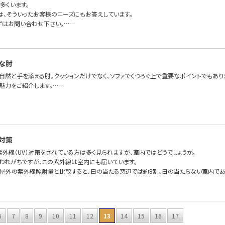
多くいます。
FAでは、そういったお客様のニーズにもお答えしています。
ずはお問い合わせ下さい。……
な肘
、自然と手を添える肘。クッションだけでなく、ソファでくつろぐ上で重要なポイントでもあ
魅力をご紹介します。……
対策
外線（UV）対策をされている方は多く見られますが、室内ではどうでしょうか。
われがちですが、この紫外線は室内にも届いています。
屋外の紫外線照射量と比較すると、日の当たる窓辺では約8割、日の当たらない室内であ
6
7
8
9
10
11
12
13
14
15
16
17