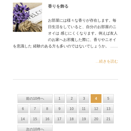
香りを飾る
お部屋には様々な香りが存在します。毎
日生活をしていると、自分のお部屋のニ
オイは 感じにくくなります。例えば友人
のお家へお邪魔した際に、香りやニオイ
を意識した 経験のある方も多いのではないでしょうか。 ……
...続きを読む
前の10件へ
1
2
3
4
5
6
7
8
9
10
11
12
13
14
15
16
17
18
19
20
21
次の10件へ